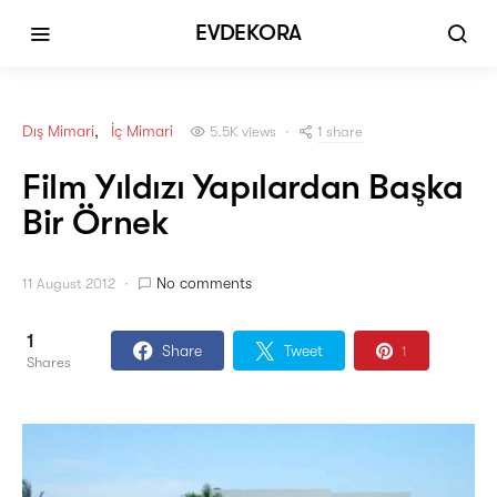
EVDEKORA
Dış Mimari
İç Mimari
1 share
5.5K views
Film Yıldızı Yapılardan Başka
Bir Örnek
No comments
11 August 2012
1
Share
Tweet
1
Shares