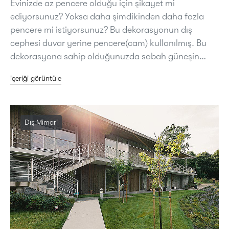
Evinizde az pencere olduğu için şikayet mi
ediyorsunuz? Yoksa daha şimdikinden daha fazla
pencere mi istiyorsunuz? Bu dekorasyonun dış
cephesi duvar yerine pencere(cam) kullanılmış. Bu
dekorasyona sahip olduğunuzda sabah güneşin…
içeriği görüntüle
Dış Mimari