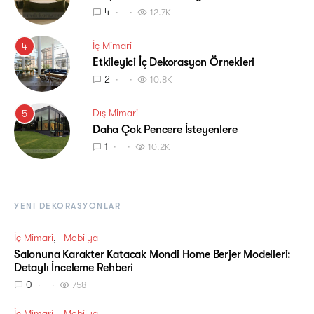
4
12.7K
İç Mimari
4
Etkileyici İç Dekorasyon Örnekleri
2
10.8K
Dış Mimari
5
Daha Çok Pencere İsteyenlere
1
10.2K
YENI DEKORASYONLAR
İç Mimari
Mobilya
Salonuna Karakter Katacak Mondi Home Berjer Modelleri:
Detaylı İnceleme Rehberi
0
758
İç Mimari
Mobilya