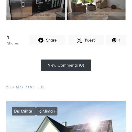
1
Share
Tweet
1
Shares
View Comments (0)
YOU MAY ALSO LIKE
Dış Mimari
İç Mimari