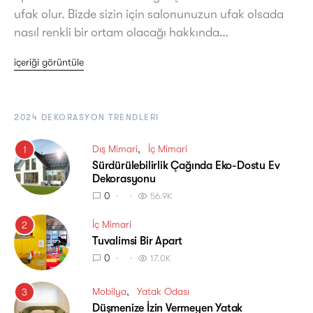
ufak olur. Bizde sizin için salonunuzun ufak olsada
nasıl renkli bir ortam olacağı hakkında…
içeriği görüntüle
2024 DEKORASYON TRENDLERI
Dış Mimari
İç Mimari
1
Sürdürülebilirlik Çağında Eko-Dostu Ev
Dekorasyonu
0
56.9K
İç Mimari
2
Tuvalimsi Bir Apart
0
17.0K
Mobilya
Yatak Odası
3
Düşmenize İzin Vermeyen Yatak