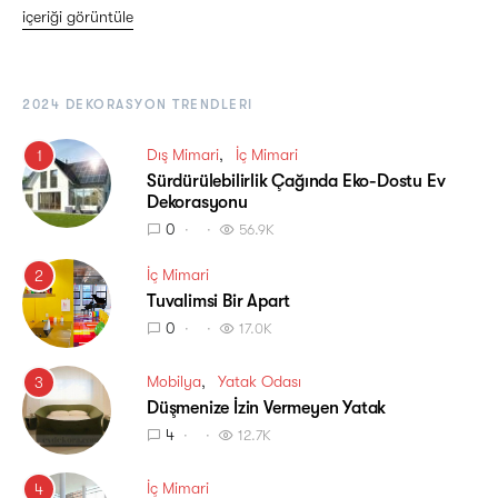
içeriği görüntüle
2024 DEKORASYON TRENDLERI
Dış Mimari
İç Mimari
1
Sürdürülebilirlik Çağında Eko-Dostu Ev
Dekorasyonu
0
56.9K
İç Mimari
2
Tuvalimsi Bir Apart
0
17.0K
Mobilya
Yatak Odası
3
Düşmenize İzin Vermeyen Yatak
4
12.7K
İç Mimari
4