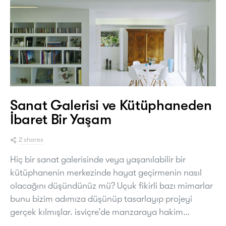
Sanat Galerisi ve Kütüphaneden
İbaret Bir Yaşam
2 shares
Hiç bir sanat galerisinde veya yaşanılabilir bir
kütüphanenin merkezinde hayat geçirmenin nasıl
olacağını düşündünüz mü? Uçuk fikirli bazı mimarlar
bunu bizim adımıza düşünüp tasarlayıp projeyi
gerçek kılmışlar. isviçre’de manzaraya hakim…