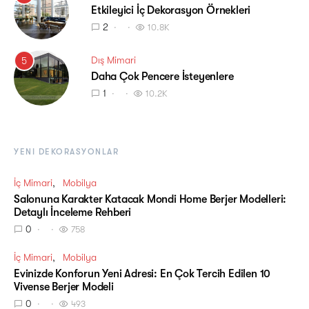
Etkileyici İç Dekorasyon Örnekleri
2
10.8K
Dış Mimari
5
Daha Çok Pencere İsteyenlere
1
10.2K
YENI DEKORASYONLAR
İç Mimari
Mobilya
Salonuna Karakter Katacak Mondi Home Berjer Modelleri:
Detaylı İnceleme Rehberi
0
758
İç Mimari
Mobilya
Evinizde Konforun Yeni Adresi: En Çok Tercih Edilen 10
Vivense Berjer Modeli
0
493