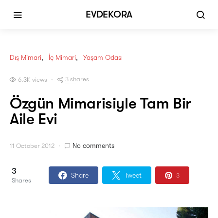
EVDEKORA
Dış Mimari
İç Mimari
Yaşam Odası
3 shares
6.3K views
Özgün Mimarisiyle Tam Bir
Aile Evi
No comments
11 October 2012
3
Share
Tweet
3
Shares