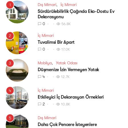
Dış Mimari
İç Mimari
1
Sürdürülebilirlik Çağında Eko-Dostu Ev
Dekorasyonu
0
56.8K
İç Mimari
2
Tuvalimsi Bir Apart
0
17.0K
Mobilya
Yatak Odası
3
Düşmenize İzin Vermeyen Yatak
4
12.7K
İç Mimari
4
Etkileyici İç Dekorasyon Örnekleri
2
10.8K
Dış Mimari
5
Daha Çok Pencere İsteyenlere