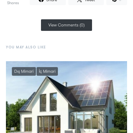
Shares
View Comments (0)
YOU MAY ALSO LIKE
Dış Mimari
İç Mimari