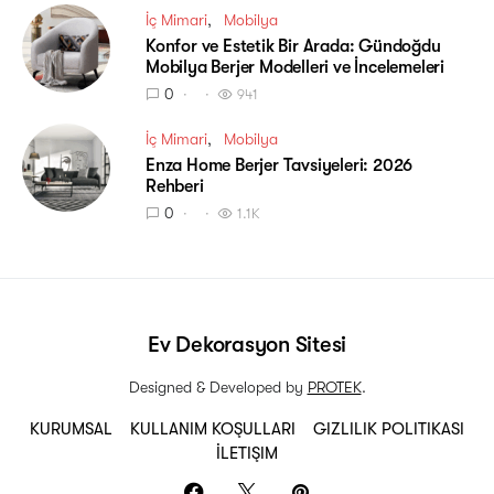
İç Mimari
Mobilya
Konfor ve Estetik Bir Arada: Gündoğdu
Mobilya Berjer Modelleri ve İncelemeleri
0
941
İç Mimari
Mobilya
Enza Home Berjer Tavsiyeleri: 2026
Rehberi
0
1.1K
Ev Dekorasyon Sitesi
Designed & Developed by
PROTEK
.
KURUMSAL
KULLANIM KOŞULLARI
GIZLILIK POLITIKASI
İLETIŞIM