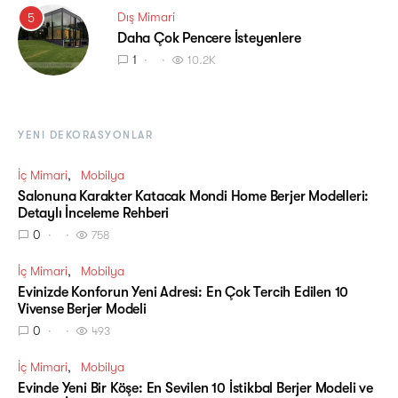
Dış Mimari
5
Daha Çok Pencere İsteyenlere
1
10.2K
YENI DEKORASYONLAR
İç Mimari
Mobilya
Salonuna Karakter Katacak Mondi Home Berjer Modelleri:
Detaylı İnceleme Rehberi
0
758
İç Mimari
Mobilya
Evinizde Konforun Yeni Adresi: En Çok Tercih Edilen 10
Vivense Berjer Modeli
0
493
İç Mimari
Mobilya
Evinde Yeni Bir Köşe: En Sevilen 10 İstikbal Berjer Modeli ve