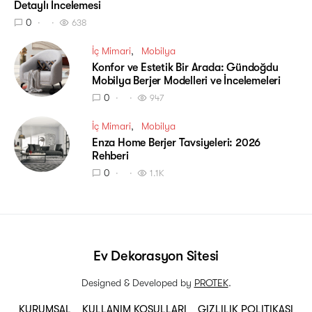
Detaylı İncelemesi
0
638
İç Mimari
Mobilya
Konfor ve Estetik Bir Arada: Gündoğdu
Mobilya Berjer Modelleri ve İncelemeleri
0
947
İç Mimari
Mobilya
Enza Home Berjer Tavsiyeleri: 2026
Rehberi
0
1.1K
Ev Dekorasyon Sitesi
Designed & Developed by
PROTEK
.
KURUMSAL
KULLANIM KOŞULLARI
GIZLILIK POLITIKASI