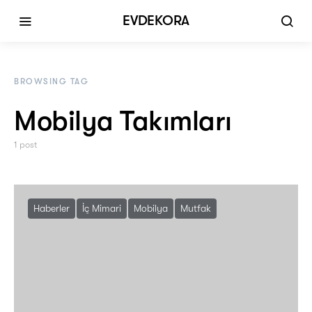
EVDEKORA
BROWSING TAG
Mobilya Takımları
1 post
Haberler
İç Mimari
Mobilya
Mutfak