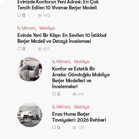
Evinizde Konforun Yeni Adresi: En Çok
Tercih Edilen 10 Vivense Berjer Modeli
0
493
İç Mimari
Mobilya
Evinde Yeni Bir Köşe: En Sevilen 10 İstikbal
Berjer Modeli ve Detaylı İncelemesi
0
637
İç Mimari
Mobilya
Konfor ve Estetik Bir
Arada: Gündoğdu Mobilya
Berjer Modelleri ve
İncelemeleri
0
947
İç Mimari
Mobilya
Enza Home Berjer
Tavsiyeleri: 2026 Rehberi
0
1.1K