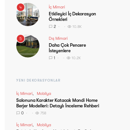
İç Mimari
4
Etkileyici İç Dekorasyon
Örnekleri
2
10.8K
Dış Mimari
5
Daha Çok Pencere
İsteyenlere
1
10.2K
YENI DEKORASYONLAR
İç Mimari
Mobilya
Salonuna Karakter Katacak Mondi Home
Berjer Modelleri: Detaylı İnceleme Rehberi
0
758
İç Mimari
Mobilya