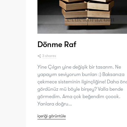
Dönme Raf
3 shares
Yine Çılgın yine değişik bir tasarım. Ne
yapayım seviyorum bunları :) Baksanıza
çekmece sisteminin ilginçliğine! Daha ön
gördünüz mü böyle birşey? Valla bende
görmedim. Ama çok beğendim çoook.
Yanlara doğru…
içeriği görüntüle