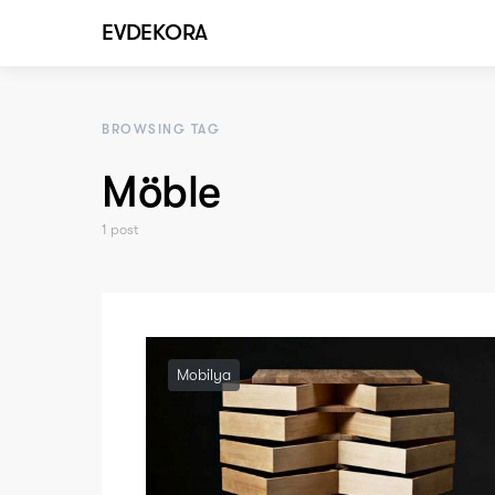
EVDEKORA
BROWSING TAG
Möble
1 post
Mobilya