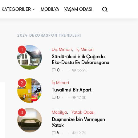
KATEGORILER
MOBILYA
YAŞAM ODASI
2024 DEKORASYON TRENDLERI
Dış Mimari
İç Mimari
1
Sürdürülebilirlik Çağında
Eko-Dostu Ev Dekorasyonu
0
56.9K
İç Mimari
2
Tuvalimsi Bir Apart
0
17.0K
Mobilya
Yatak Odası
3
Düşmenize İzin Vermeyen
Yatak
4
12.7K