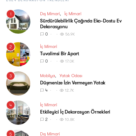
2024 DEKORASYON TRENDLERI
Dış Mimari
İç Mimari
1
Sürdürülebilirlik Çağında Eko-Dostu Ev
Dekorasyonu
0
56.9K
İç Mimari
2
Tuvalimsi Bir Apart
0
17.0K
Mobilya
Yatak Odası
3
Düşmenize İzin Vermeyen Yatak
4
12.7K
İç Mimari
4
Etkileyici İç Dekorasyon Örnekleri
2
10.8K
Dış Mimari
5