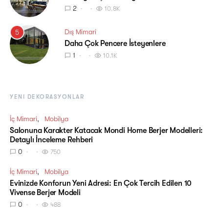
2
10.8K
Dış Mimari
5
Daha Çok Pencere İsteyenlere
1
10.1K
YENI DEKORASYONLAR
İç Mimari
Mobilya
Salonuna Karakter Katacak Mondi Home Berjer Modelleri:
Detaylı İnceleme Rehberi
0
750
İç Mimari
Mobilya
Evinizde Konforun Yeni Adresi: En Çok Tercih Edilen 10
Vivense Berjer Modeli
0
488