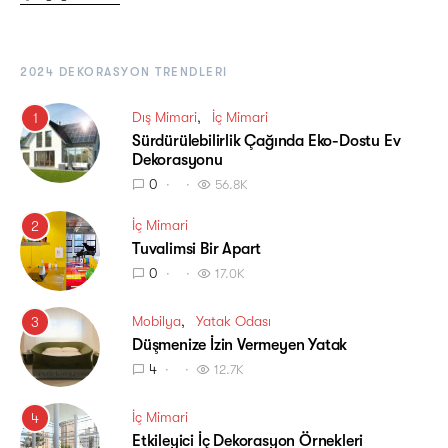
2024 DEKORASYON TRENDLERI
Dış Mimari
İç Mimari
1
Sürdürülebilirlik Çağında Eko-Dostu Ev
Dekorasyonu
0
56.8K
İç Mimari
2
Tuvalimsi Bir Apart
0
17.0K
Mobilya
Yatak Odası
3
Düşmenize İzin Vermeyen Yatak
4
12.7K
İç Mimari
4
Etkileyici İç Dekorasyon Örnekleri