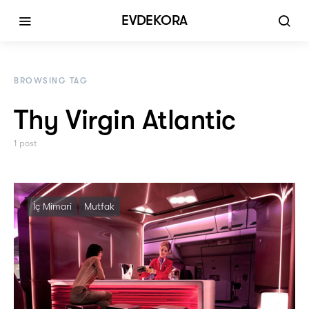
EVDEKORA
BROWSING TAG
Thy Virgin Atlantic
1 post
İç Mimari
Mutfak