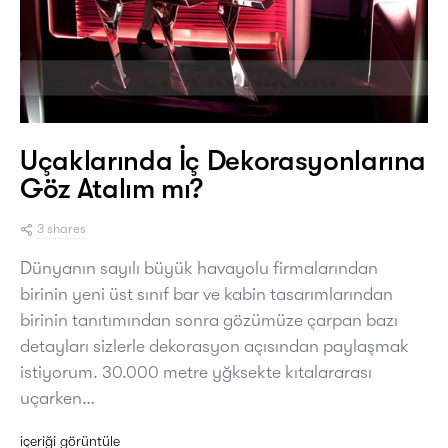
Uçaklarında İç Dekorasyonlarına
Göz Atalım mı?
3 shares
Dünyanın sayılı büyük havayolu firmalarından
birinin yeni üst sınıf bar ve kabin tasarımlarından
birinin tanıtımından sonra gözümüze çarpan bazı
detayları sizlerle dekorasyon açısından paylaşmak
istiyorum. 30.000 metre yğksekte kıtalararası
uçarken…
içeriği görüntüle