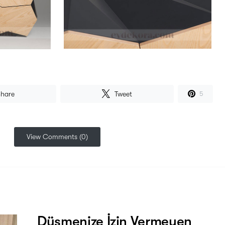
hare
Tweet
5
View Comments (0)
Düşmenize İzin Vermeyen