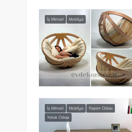
İç Mimari
Mobilya
İç Mimari
Mobilya
Yaşam Odası
Yatak Odası