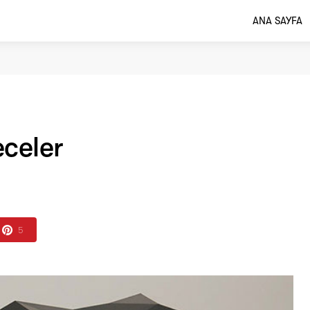
ANA SAYFA
celer
5