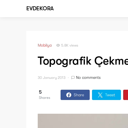
EVDEKORA
Mobilya
5.8K views
Topografik Çekme
No comments
30 January 2013
5
Share
Tweet
Shares