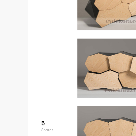
5
Shares