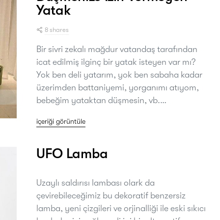
Yatak
8 shares
Bir sivri zekalı mağdur vatandaş tarafından
icat edilmiş ilginç bir yatak isteyen var mı?
Yok ben deli yatarım, yok ben sabaha kadar
üzerimden battaniyemi, yorganımı atıyom,
bebeğim yataktan düşmesin, vb.…
içeriği görüntüle
UFO Lamba
Uzaylı saldırısı lambası olark da
çevirebileceğimiz bu dekoratif benzersiz
lamba, yeni çizgileri ve orjinalliği ile eski sıkıcı