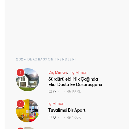
2024 DEKORASYON TRENDLERI
Dış Mimari
İç Mimari
1
Sürdürülebilirlik Çağında
Eko-Dostu Ev Dekorasyonu
0
56.9K
İç Mimari
2
Tuvalimsi Bir Apart
0
17.0K