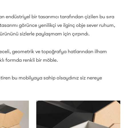
n endüstriyel bir tasarımcı tarafından çizilen bu sıra
tasarımı görünce yenilikçi ve ilginç obje sever ruhum,
 ürününü sizlerle paylaşmam için çırpındı.
meceli, geometrik ve topoğrafya hatlarından ilham
klı formda renkli bir möble.
rleştiren bu mobilyaya sahip olsaydınız siz nereye