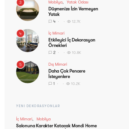
Mobilya
Yatak Odası
3
Düşmenize İzin Vermeyen
Yatak
4
12.7K
İç Mimari
4
Etkileyici İç Dekorasyon
Örnekleri
2
10.8K
Dış Mimari
5
Daha Çok Pencere
İsteyenlere
1
10.2K
YENI DEKORASYONLAR
İç Mimari
Mobilya
Salonuna Karakter Katacak Mondi Home