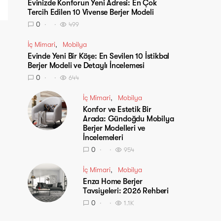
Evinizde Konforun Yeni Adresi: En Çok
Tercih Edilen 10 Vivense Berjer Modeli
0
499
İç Mimari
Mobilya
Evinde Yeni Bir Köşe: En Sevilen 10 İstikbal
Berjer Modeli ve Detaylı İncelemesi
0
644
İç Mimari
Mobilya
Konfor ve Estetik Bir
Arada: Gündoğdu Mobilya
Berjer Modelleri ve
İncelemeleri
0
954
İç Mimari
Mobilya
Enza Home Berjer
Tavsiyeleri: 2026 Rehberi
0
1.1K