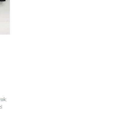
rak
zi