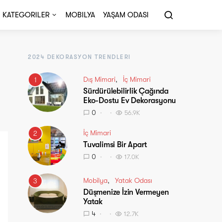
KATEGORILER
MOBILYA
YAŞAM ODASI
2024 DEKORASYON TRENDLERI
Dış Mimari
İç Mimari
1
Sürdürülebilirlik Çağında
Eko-Dostu Ev Dekorasyonu
0
56.9K
İç Mimari
2
Tuvalimsi Bir Apart
0
17.0K
Mobilya
Yatak Odası
3
Düşmenize İzin Vermeyen
Yatak
4
12.7K