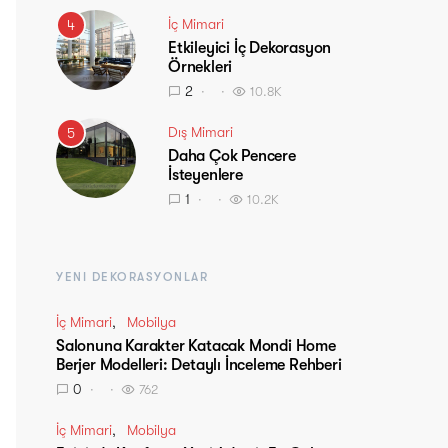
İç Mimari
4
Etkileyici İç Dekorasyon
Örnekleri
2
10.8K
Dış Mimari
5
Daha Çok Pencere
İsteyenlere
1
10.2K
YENI DEKORASYONLAR
İç Mimari
Mobilya
Salonuna Karakter Katacak Mondi Home
Berjer Modelleri: Detaylı İnceleme Rehberi
0
762
İç Mimari
Mobilya