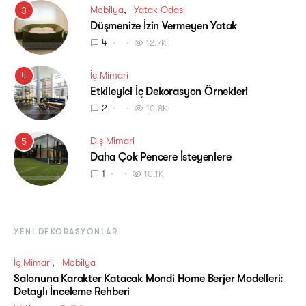
Mobilya
Yatak Odası
3
Düşmenize İzin Vermeyen Yatak
4
12.7K
İç Mimari
4
Etkileyici İç Dekorasyon Örnekleri
2
10.8K
Dış Mimari
5
Daha Çok Pencere İsteyenlere
1
10.1K
YENI DEKORASYONLAR
İç Mimari
Mobilya
Salonuna Karakter Katacak Mondi Home Berjer Modelleri:
Detaylı İnceleme Rehberi