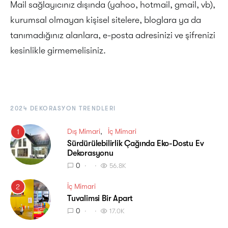
Mail sağlayıcınız dışında (yahoo, hotmail, gmail, vb),
kurumsal olmayan kişisel sitelere, bloglara ya da
tanımadığınız alanlara, e-posta adresinizi ve şifrenizi
kesinlikle girmemelisiniz.
2024 DEKORASYON TRENDLERI
Dış Mimari
İç Mimari
1
Sürdürülebilirlik Çağında Eko-Dostu Ev
Dekorasyonu
0
56.8K
İç Mimari
2
Tuvalimsi Bir Apart
0
17.0K