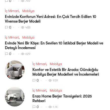
0
749
İç Mimari
Mobilya
Evinizde Konforun Yeni Adresi: En Çok Tercih Edilen 10
Vivense Berjer Modeli
0
488
İç Mimari
Mobilya
Evinde Yeni Bir Köşe: En Sevilen 10 İstikbal Berjer Modeli ve
Detaylı İncelemesi
0
629
İç Mimari
Mobilya
Konfor ve Estetik Bir Arada: Gündoğdu
Mobilya Berjer Modelleri ve İncelemeleri
0
939
İç Mimari
Mobilya
Enza Home Berjer Tavsiyeleri: 2026
Rehberi
0
1.1K