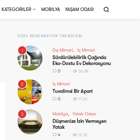
KATEGORILER
MOBILYA
YAŞAM ODASI
2024 DEKORASYON TRENDLERI
Dış Mimari
İç Mimari
1
Sürdürülebilirlik Çağında
Eko-Dostu Ev Dekorasyonu
0
56.8K
İç Mimari
2
Tuvalimsi Bir Apart
0
17.0K
Mobilya
Yatak Odası
3
Düşmenize İzin Vermeyen
Yatak
4
12.7K