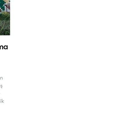
ama
en
ış
e
ik