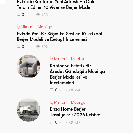
Evinizde Konforun Yeni Adresi: En Çok
Tercih Edilen 10 Vivense Berjer Modeli
0
488
İç Mimari
Mobilya
Evinde Yeni Bir Köşe: En Sevilen 10 İstikbal
Berjer Modeli ve Detaylı İncelemesi
0
629
İç Mimari
Mobilya
Konfor ve Estetik Bir
Arada: Gündoğdu Mobilya
Berjer Modelleri ve
İncelemeleri
0
941
İç Mimari
Mobilya
Enza Home Berjer
Tavsiyeleri: 2026 Rehberi
0
1.1K