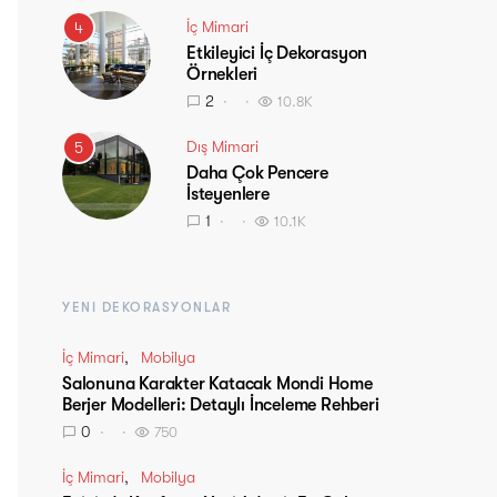
İç Mimari
4
Etkileyici İç Dekorasyon
Örnekleri
2
10.8K
Dış Mimari
5
Daha Çok Pencere
İsteyenlere
1
10.1K
YENI DEKORASYONLAR
İç Mimari
Mobilya
Salonuna Karakter Katacak Mondi Home
Berjer Modelleri: Detaylı İnceleme Rehberi
0
750
İç Mimari
Mobilya