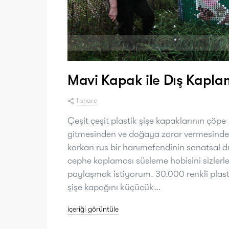
Mavi Kapak ile Dış Kapl
1 share
Çeşit çeşit plastik şişe kapaklarının çöpe
gitmesinden ve doğaya zarar vermesind
korkan rus bir hanımefendinin sanatsal d
cephe kaplaması süsleme hobisini sizlerl
paylaşmak istiyorum. 30.000 renkli plast
şişe kapağını küçücük…
içeriği görüntüle