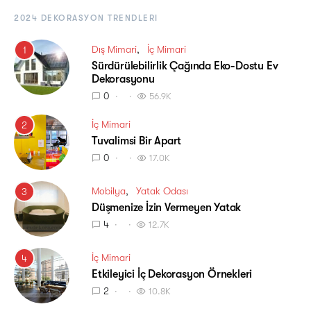
2024 DEKORASYON TRENDLERI
Dış Mimari
İç Mimari
1
Sürdürülebilirlik Çağında Eko-Dostu Ev
Dekorasyonu
0
56.9K
İç Mimari
2
Tuvalimsi Bir Apart
0
17.0K
Mobilya
Yatak Odası
3
Düşmenize İzin Vermeyen Yatak
4
12.7K
İç Mimari
4
Etkileyici İç Dekorasyon Örnekleri
2
10.8K