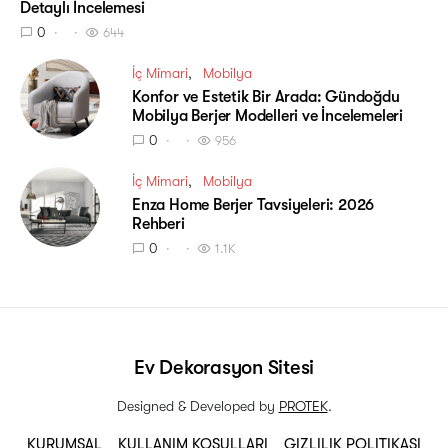
Detaylı İncelemesi
0
644
İç Mimari
Mobilya
Konfor ve Estetik Bir Arada: Gündoğdu
Mobilya Berjer Modelleri ve İncelemeleri
0
956
İç Mimari
Mobilya
Enza Home Berjer Tavsiyeleri: 2026
Rehberi
0
1.1K
Ev Dekorasyon Sitesi
Designed & Developed by
PROTEK
.
KURUMSAL
KULLANIM KOŞULLARI
GIZLILIK POLITIKASI