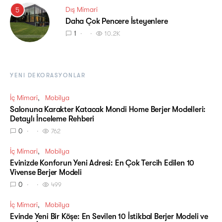
Dış Mimari
5
Daha Çok Pencere İsteyenlere
1
10.2K
YENI DEKORASYONLAR
İç Mimari
Mobilya
Salonuna Karakter Katacak Mondi Home Berjer Modelleri:
Detaylı İnceleme Rehberi
0
762
İç Mimari
Mobilya
Evinizde Konforun Yeni Adresi: En Çok Tercih Edilen 10
Vivense Berjer Modeli
0
499
İç Mimari
Mobilya
Evinde Yeni Bir Köşe: En Sevilen 10 İstikbal Berjer Modeli ve