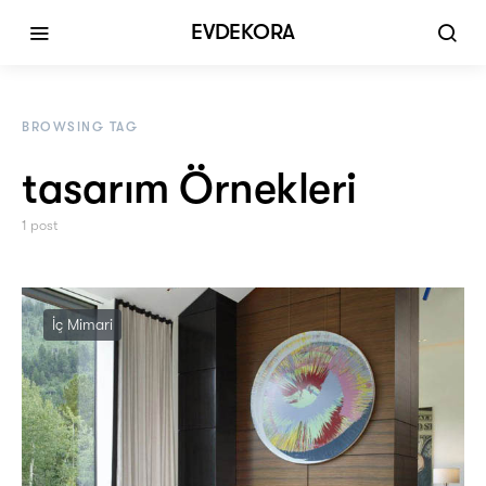
EVDEKORA
BROWSING TAG
tasarım Örnekleri
1 post
İç Mimari