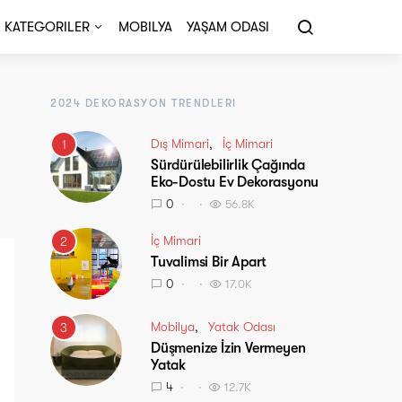
KATEGORILER
MOBILYA
YAŞAM ODASI
2024 DEKORASYON TRENDLERI
Dış Mimari
İç Mimari
1
Sürdürülebilirlik Çağında
Eko-Dostu Ev Dekorasyonu
0
56.8K
İç Mimari
2
Tuvalimsi Bir Apart
0
17.0K
Mobilya
Yatak Odası
3
Düşmenize İzin Vermeyen
Yatak
4
12.7K