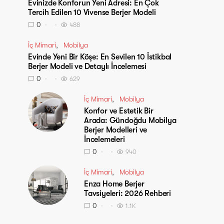
Evinizde Konforun Yeni Adresi: En Çok
Tercih Edilen 10 Vivense Berjer Modeli
0
488
İç Mimari
Mobilya
Evinde Yeni Bir Köşe: En Sevilen 10 İstikbal
Berjer Modeli ve Detaylı İncelemesi
0
629
İç Mimari
Mobilya
Konfor ve Estetik Bir
Arada: Gündoğdu Mobilya
Berjer Modelleri ve
İncelemeleri
0
940
İç Mimari
Mobilya
Enza Home Berjer
Tavsiyeleri: 2026 Rehberi
0
1.1K