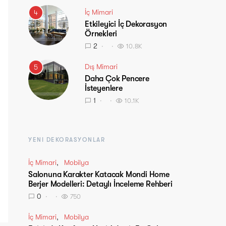
İç Mimari
4
Etkileyici İç Dekorasyon
Örnekleri
2
10.8K
Dış Mimari
5
Daha Çok Pencere
İsteyenlere
1
10.1K
YENI DEKORASYONLAR
İç Mimari
Mobilya
Salonuna Karakter Katacak Mondi Home
Berjer Modelleri: Detaylı İnceleme Rehberi
0
750
İç Mimari
Mobilya