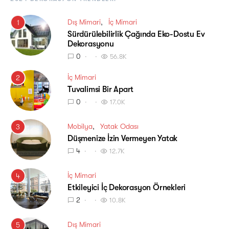
Dış Mimari
İç Mimari
1
Sürdürülebilirlik Çağında Eko-Dostu Ev
Dekorasyonu
0
56.8K
İç Mimari
2
Tuvalimsi Bir Apart
0
17.0K
Mobilya
Yatak Odası
3
Düşmenize İzin Vermeyen Yatak
4
12.7K
İç Mimari
4
Etkileyici İç Dekorasyon Örnekleri
2
10.8K
Dış Mimari
5