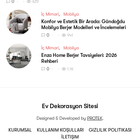
0
629
İç Mimari
Mobilya
Konfor ve Estetik Bir Arada: Gündoğdu
Mobilya Berjer Modelleri ve İncelemeleri
0
941
İç Mimari
Mobilya
Enza Home Berjer Tavsiyeleri: 2026
Rehberi
0
1.1K
Ev Dekorasyon Sitesi
Designed & Developed by
PROTEK
.
KURUMSAL
KULLANIM KOŞULLARI
GIZLILIK POLITIKASI
İLETIŞIM