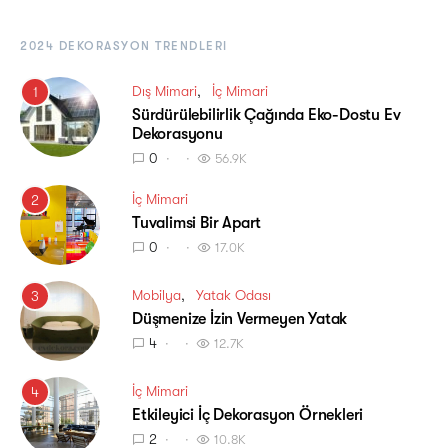
2024 DEKORASYON TRENDLERI
Dış Mimari
İç Mimari
1
Sürdürülebilirlik Çağında Eko-Dostu Ev
Dekorasyonu
0
56.9K
İç Mimari
2
Tuvalimsi Bir Apart
0
17.0K
Mobilya
Yatak Odası
3
Düşmenize İzin Vermeyen Yatak
4
12.7K
İç Mimari
4
Etkileyici İç Dekorasyon Örnekleri
2
10.8K