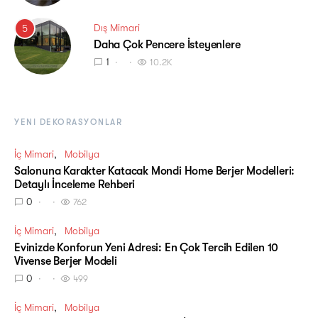
Dış Mimari
5
Daha Çok Pencere İsteyenlere
1
10.2K
YENI DEKORASYONLAR
İç Mimari
Mobilya
Salonuna Karakter Katacak Mondi Home Berjer Modelleri:
Detaylı İnceleme Rehberi
0
762
İç Mimari
Mobilya
Evinizde Konforun Yeni Adresi: En Çok Tercih Edilen 10
Vivense Berjer Modeli
0
499
İç Mimari
Mobilya