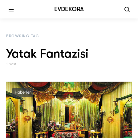
EVDEKORA
BROWSING TAG
Yatak Fantazisi
1 post
Haberler