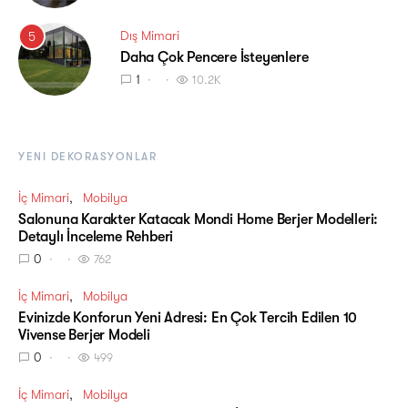
Dış Mimari
5
Daha Çok Pencere İsteyenlere
1
10.2K
YENI DEKORASYONLAR
İç Mimari
Mobilya
Salonuna Karakter Katacak Mondi Home Berjer Modelleri:
Detaylı İnceleme Rehberi
0
762
İç Mimari
Mobilya
Evinizde Konforun Yeni Adresi: En Çok Tercih Edilen 10
Vivense Berjer Modeli
0
499
İç Mimari
Mobilya