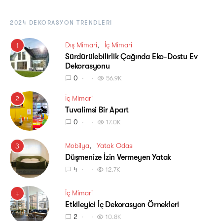
2024 DEKORASYON TRENDLERI
Dış Mimari
İç Mimari
1
Sürdürülebilirlik Çağında Eko-Dostu Ev
Dekorasyonu
0
56.9K
İç Mimari
2
Tuvalimsi Bir Apart
0
17.0K
Mobilya
Yatak Odası
3
Düşmenize İzin Vermeyen Yatak
4
12.7K
İç Mimari
4
Etkileyici İç Dekorasyon Örnekleri
2
10.8K