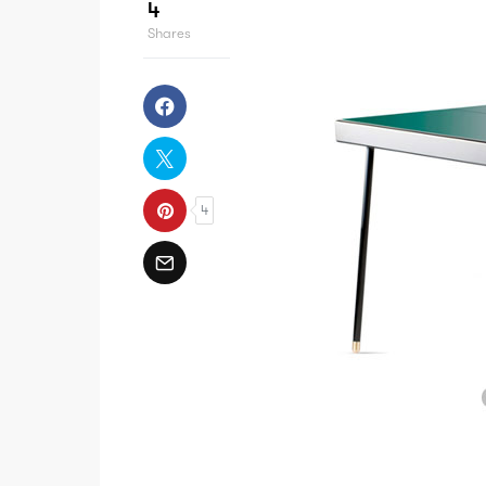
4
Shares
4