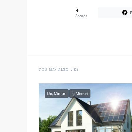
4
S
Shares
YOU MAY ALSO LIKE
Dış Mimari
İç Mimari