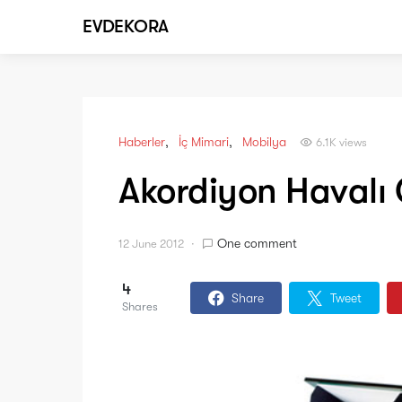
EVDEKORA
Haberler
İç Mimari
Mobilya
6.1K views
Akordiyon Havalı 
One comment
12 June 2012
4
Share
Tweet
Shares