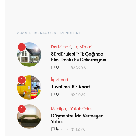
2024 DEKORASYON TRENDLERI
Dış Mimari
İç Mimari
1
Sürdürülebilirlik Çağında
Eko-Dostu Ev Dekorasyonu
0
56.9K
İç Mimari
2
Tuvalimsi Bir Apart
0
17.0K
Mobilya
Yatak Odası
3
Düşmenize İzin Vermeyen
Yatak
4
12.7K