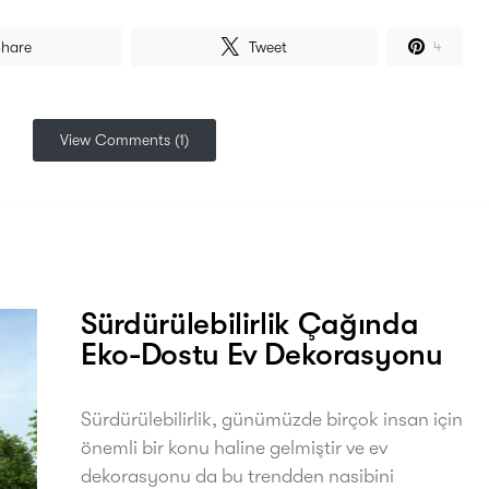
hare
Tweet
4
View Comments (1)
Sürdürülebilirlik Çağında
Eko-Dostu Ev Dekorasyonu
Sürdürülebilirlik, günümüzde birçok insan için
önemli bir konu haline gelmiştir ve ev
dekorasyonu da bu trendden nasibini