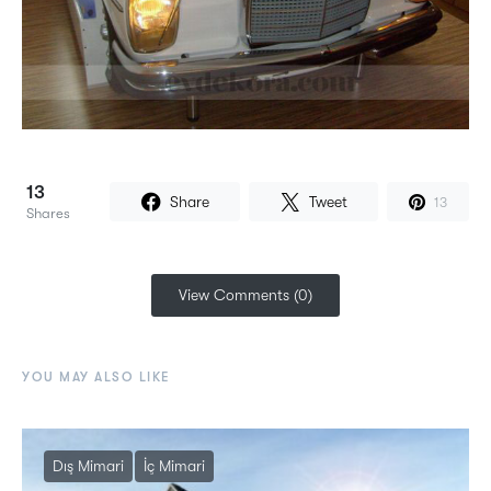
13
Share
Tweet
13
Shares
View Comments (0)
YOU MAY ALSO LIKE
Dış Mimari
İç Mimari