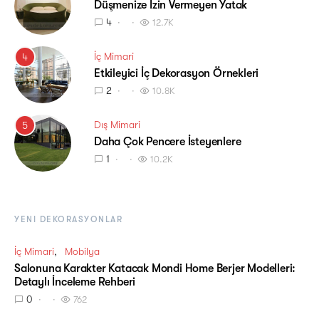
Düşmenize İzin Vermeyen Yatak
4
12.7K
İç Mimari
4
Etkileyici İç Dekorasyon Örnekleri
2
10.8K
Dış Mimari
5
Daha Çok Pencere İsteyenlere
1
10.2K
YENI DEKORASYONLAR
İç Mimari
Mobilya
Salonuna Karakter Katacak Mondi Home Berjer Modelleri:
Detaylı İnceleme Rehberi
0
762