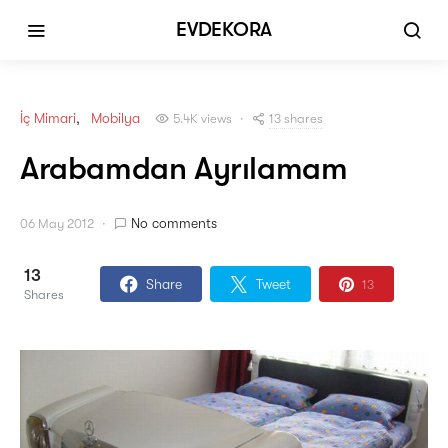
EVDEKORA
İç Mimari
Mobilya
13 shares
5.4K views
Arabamdan Ayrılamam
No comments
06 May 2012
13
Share
Tweet
13
Shares