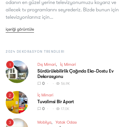
odanın en güzel yerine televizyonumuzu koyarız ve
ailecek tv programlarını seyrederiz. Bizde bunun için
televizyonlarınız için…
içeriği görüntüle
2024 DEKORASYON TRENDLERI
Dış Mimari
İç Mimari
1
Sürdürülebilirlik Çağında Eko-Dostu Ev
Dekorasyonu
0
56.9K
İç Mimari
2
Tuvalimsi Bir Apart
0
17.0K
Mobilya
Yatak Odası
3