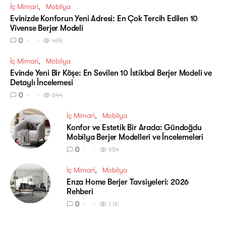
İç Mimari
Mobilya
Evinizde Konforun Yeni Adresi: En Çok Tercih Edilen 10
Vivense Berjer Modeli
0
499
İç Mimari
Mobilya
Evinde Yeni Bir Köşe: En Sevilen 10 İstikbal Berjer Modeli ve
Detaylı İncelemesi
0
644
İç Mimari
Mobilya
Konfor ve Estetik Bir Arada: Gündoğdu
Mobilya Berjer Modelleri ve İncelemeleri
0
954
İç Mimari
Mobilya
Enza Home Berjer Tavsiyeleri: 2026
Rehberi
0
1.1K