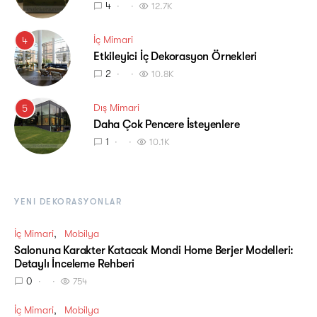
4
12.7K
İç Mimari
4
Etkileyici İç Dekorasyon Örnekleri
2
10.8K
Dış Mimari
5
Daha Çok Pencere İsteyenlere
1
10.1K
YENI DEKORASYONLAR
İç Mimari
Mobilya
Salonuna Karakter Katacak Mondi Home Berjer Modelleri:
Detaylı İnceleme Rehberi
0
754
İç Mimari
Mobilya