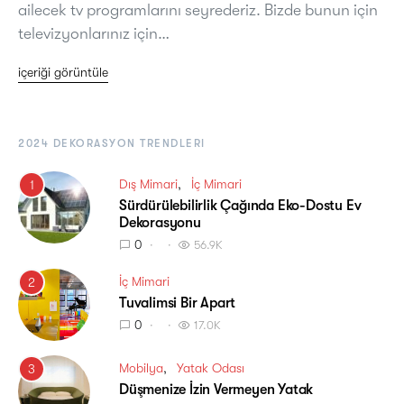
ailecek tv programlarını seyrederiz. Bizde bunun için
televizyonlarınız için…
içeriği görüntüle
2024 DEKORASYON TRENDLERI
Dış Mimari
İç Mimari
1
Sürdürülebilirlik Çağında Eko-Dostu Ev
Dekorasyonu
0
56.9K
İç Mimari
2
Tuvalimsi Bir Apart
0
17.0K
Mobilya
Yatak Odası
3
Düşmenize İzin Vermeyen Yatak