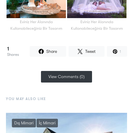
Eviniz Her Alanında
Eviniz Her Alanında
Kullanabileceğiniz Bir Tasarım
Kullanabileceğiniz Bir Tasarım
1
Share
Tweet
1
Shares
View Comments (0)
YOU MAY ALSO LIKE
Dış Mimari
İç Mimari