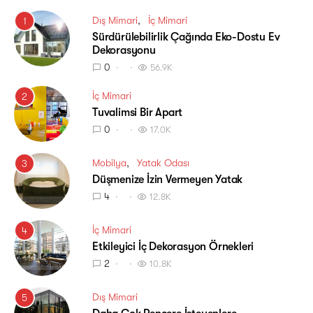
Dış Mimari
İç Mimari
1
Sürdürülebilirlik Çağında Eko-Dostu Ev
Dekorasyonu
0
56.9K
İç Mimari
2
Tuvalimsi Bir Apart
0
17.0K
Mobilya
Yatak Odası
3
Düşmenize İzin Vermeyen Yatak
4
12.8K
İç Mimari
4
Etkileyici İç Dekorasyon Örnekleri
2
10.8K
Dış Mimari
5