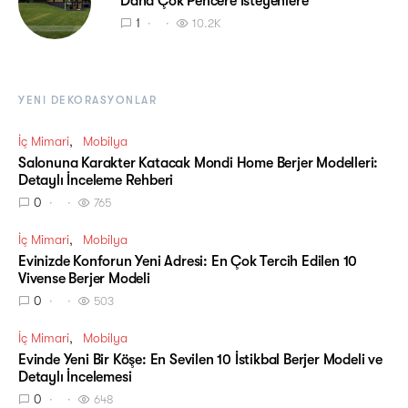
Daha Çok Pencere İsteyenlere
1
10.2K
YENI DEKORASYONLAR
İç Mimari
Mobilya
Salonuna Karakter Katacak Mondi Home Berjer Modelleri:
Detaylı İnceleme Rehberi
0
765
İç Mimari
Mobilya
Evinizde Konforun Yeni Adresi: En Çok Tercih Edilen 10
Vivense Berjer Modeli
0
503
İç Mimari
Mobilya
Evinde Yeni Bir Köşe: En Sevilen 10 İstikbal Berjer Modeli ve
Detaylı İncelemesi
0
648