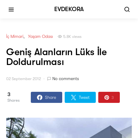
EVDEKORA
İç Mimari
Yaşam Odası
5.8K views
Geniş Alanların Lüks İle
Doldurulması
No comments
02 September 2012
3
Share
Tweet
3
Shares