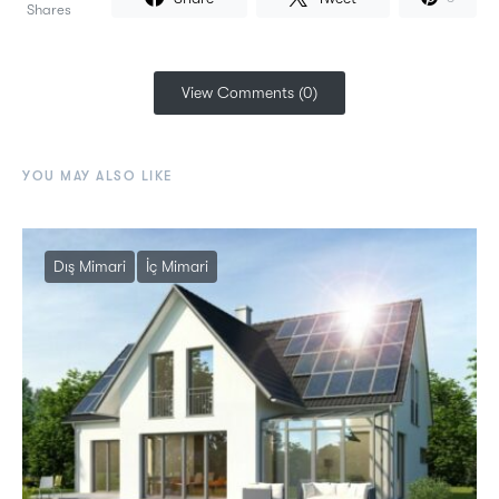
Shares
View Comments (0)
YOU MAY ALSO LIKE
Dış Mimari
İç Mimari