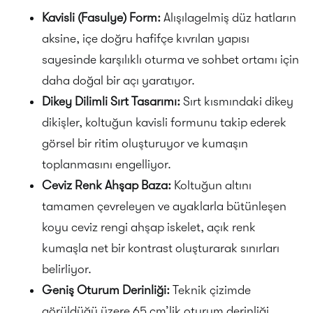
Kavisli (Fasulye) Form:
Alışılagelmiş düz hatların
aksine, içe doğru hafifçe kıvrılan yapısı
sayesinde karşılıklı oturma ve sohbet ortamı için
daha doğal bir açı yaratıyor.
Dikey Dilimli Sırt Tasarımı:
Sırt kısmındaki dikey
dikişler, koltuğun kavisli formunu takip ederek
görsel bir ritim oluşturuyor ve kumaşın
toplanmasını engelliyor.
Ceviz Renk Ahşap Baza:
Koltuğun altını
tamamen çevreleyen ve ayaklarla bütünleşen
koyu ceviz rengi ahşap iskelet, açık renk
kumaşla net bir kontrast oluşturarak sınırları
belirliyor.
Geniş Oturum Derinliği:
Teknik çizimde
görüldüğü üzere 65 cm’lik oturum derinliği,