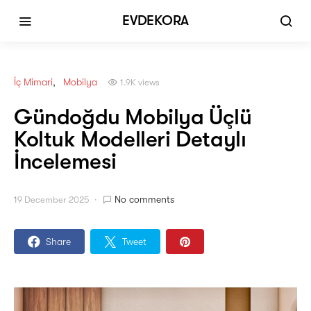
EVDEKORA
İç Mimari
Mobilya
1.9K views
Gündoğdu Mobilya Üçlü
Koltuk Modelleri Detaylı
İncelemesi
No comments
19 December 2025
Share
Tweet