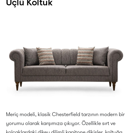
Üçlü Koltuk
Meriç modeli, klasik Chesterfield tarzının modern bir
yorumu olarak karşımıza çıkıyor. Özellikle sırt ve
kolçaklardaki dikey dilimli kapitone dikişler, koltuğa