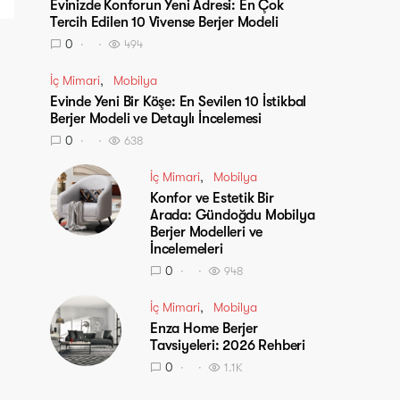
Evinizde Konforun Yeni Adresi: En Çok
Tercih Edilen 10 Vivense Berjer Modeli
0
494
İç Mimari
Mobilya
Evinde Yeni Bir Köşe: En Sevilen 10 İstikbal
Berjer Modeli ve Detaylı İncelemesi
0
638
İç Mimari
Mobilya
Konfor ve Estetik Bir
Arada: Gündoğdu Mobilya
Berjer Modelleri ve
İncelemeleri
0
948
İç Mimari
Mobilya
Enza Home Berjer
Tavsiyeleri: 2026 Rehberi
0
1.1K