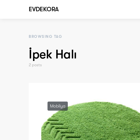
EVDEKORA
BROWSING TAG
İpek Halı
2 posts
Mobilya