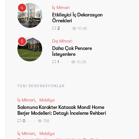
İç Mimari
4
Etkileyici İç Dekorasyon
Örnekleri
2
10.8K
Dış Mimari
5
Daha Çok Pencere
İsteyenlere
1
10.2K
YENI DEKORASYONLAR
İç Mimari
Mobilya
Salonuna Karakter Katacak Mondi Home
Berjer Modelleri: Detaylı İnceleme Rehberi
0
758
İç Mimari
Mobilya