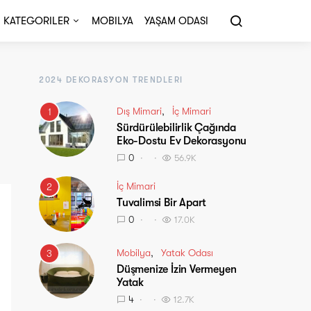
KATEGORILER
MOBILYA
YAŞAM ODASI
2024 DEKORASYON TRENDLERI
Dış Mimari
İç Mimari
1
Sürdürülebilirlik Çağında
Eko-Dostu Ev Dekorasyonu
0
56.9K
İç Mimari
2
Tuvalimsi Bir Apart
0
17.0K
Mobilya
Yatak Odası
3
Düşmenize İzin Vermeyen
Yatak
4
12.7K