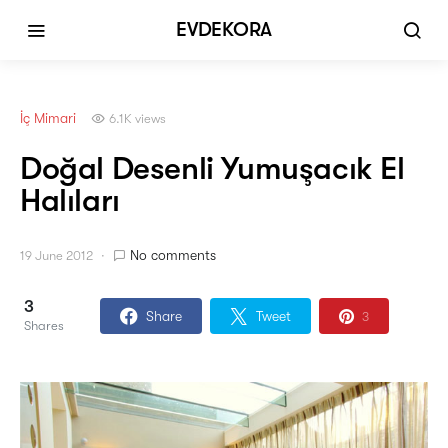
EVDEKORA
İç Mimari
6.1K views
Doğal Desenli Yumuşacık El
Halıları
No comments
19 June 2012
3
Share
Tweet
3
Shares