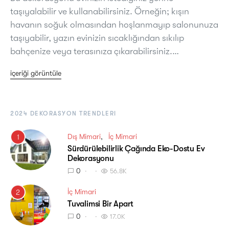
taşıyalabilir ve kullanabilirsiniz. Örneğin; kışın
havanın soğuk olmasından hoşlanmayıp salonunuza
taşıyabilir, yazın evinizin sıcaklığından sıkılıp
bahçenize veya terasınıza çıkarabilirsiniz.…
içeriği görüntüle
2024 DEKORASYON TRENDLERI
Dış Mimari
İç Mimari
1
Sürdürülebilirlik Çağında Eko-Dostu Ev
Dekorasyonu
0
56.8K
İç Mimari
2
Tuvalimsi Bir Apart
0
17.0K