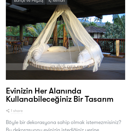
Bahçe ve Peyzaj
İç Mimari
Evinizin Her Alanında
Kullanabileceğiniz Bir Tasarım
1 share
Böyle bir dekorasyona sahip olmak istemezmisiniz?
Bu dekorasyonu evinizin istediğiniz yerine