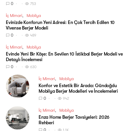
0
753
İç Mimari
Mobilya
Evinizde Konforun Yeni Adresi: En Çok Tercih Edilen 10
Vivense Berjer Modeli
0
489
İç Mimari
Mobilya
Evinde Yeni Bir Köşe: En Sevilen 10 İstikbal Berjer Modeli ve
Detaylı İncelemesi
0
630
İç Mimari
Mobilya
Konfor ve Estetik Bir Arada: Gündoğdu
Mobilya Berjer Modelleri ve İncelemeleri
0
942
İç Mimari
Mobilya
Enza Home Berjer Tavsiyeleri: 2026
Rehberi
0
1.1K