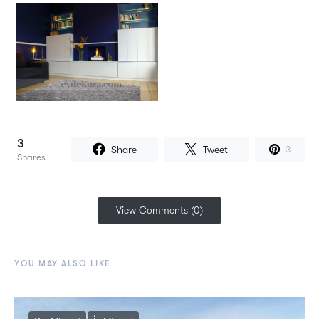
3
Share
Tweet
3
Shares
View Comments (0)
YOU MAY ALSO LIKE