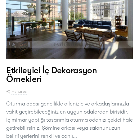
Etkileyici İç Dekorasyon
Örnekleri
4 shares
Oturma odası genellikle ailenizle ve arkadaşlarınızla
vakit geçirebileceğiniz en uygun odalardan birisidir.
İç mimar yaptığı tasarımla oturma odanızı çekici hale
getirebilirsiniz. Şömine arkası veya salonunuzun
belirli yerlerini renkli ve canlı…