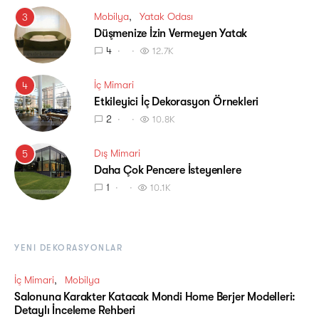
Mobilya
Yatak Odası
3
Düşmenize İzin Vermeyen Yatak
4
12.7K
İç Mimari
4
Etkileyici İç Dekorasyon Örnekleri
2
10.8K
Dış Mimari
5
Daha Çok Pencere İsteyenlere
1
10.1K
YENI DEKORASYONLAR
İç Mimari
Mobilya
Salonuna Karakter Katacak Mondi Home Berjer Modelleri:
Detaylı İnceleme Rehberi