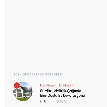
2024 DEKORASYON TRENDLERI
Dış Mimari
İç Mimari
1
Sürdürülebilirlik Çağında
Eko-Dostu Ev Dekorasyonu
0
56.9K