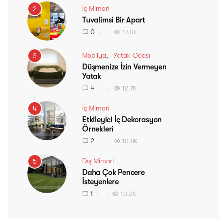
İç Mimari
2
Tuvalimsi Bir Apart
0
17.0K
Mobilya
Yatak Odası
3
Düşmenize İzin Vermeyen
Yatak
4
12.7K
İç Mimari
4
Etkileyici İç Dekorasyon
Örnekleri
2
10.8K
Dış Mimari
5
Daha Çok Pencere
İsteyenlere
1
10.2K