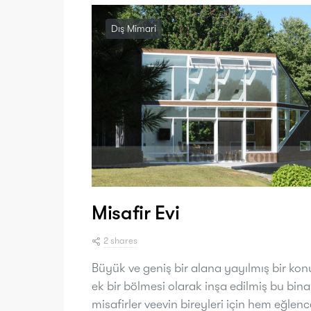
Dış Mimari
Misafir Evi
2 shares
Büyük ve geniş bir alana yayılmış bir ko
ek bir bölmesi olarak inşa edilmiş bu bina
misafirler veevin bireyleri için hem eğlenc