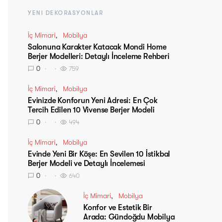
YENI DEKORASYONLAR
İç Mimari
Mobilya
Salonuna Karakter Katacak Mondi Home
Berjer Modelleri: Detaylı İnceleme Rehberi
0
759
İç Mimari
Mobilya
Evinizde Konforun Yeni Adresi: En Çok
Tercih Edilen 10 Vivense Berjer Modeli
0
494
İç Mimari
Mobilya
Evinde Yeni Bir Köşe: En Sevilen 10 İstikbal
Berjer Modeli ve Detaylı İncelemesi
0
640
İç Mimari
Mobilya
Konfor ve Estetik Bir
Arada: Gündoğdu Mobilya