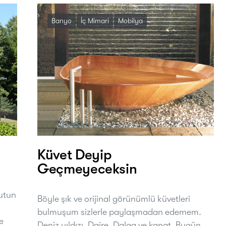
Banyo
İç Mimari
Mobilya
Küvet Deyip
Geçmeyeceksin
nutun
Böyle şık ve orijinal görünümlü küvetleri
bulmuşum sizlerle paylaşmadan edemem.
e
Deniz yıldızı, Daire, Dalga ve kanat. Bugün