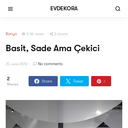
EVDEKORA
Banyo
2 shares
5.3K views
Basit, Sade Ama Çekici
No comments
20 June 2012
2
Share
Tweet
2
Shares