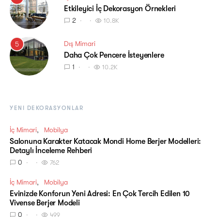
Etkileyici İç Dekorasyon Örnekleri
2
10.8K
Dış Mimari
5
Daha Çok Pencere İsteyenlere
1
10.2K
YENI DEKORASYONLAR
İç Mimari
Mobilya
Salonuna Karakter Katacak Mondi Home Berjer Modelleri:
Detaylı İnceleme Rehberi
0
762
İç Mimari
Mobilya
Evinizde Konforun Yeni Adresi: En Çok Tercih Edilen 10
Vivense Berjer Modeli
0
499