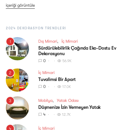
içeriği görüntüle
2024 DEKORASYON TRENDLERI
Dış Mimari
İç Mimari
1
Sürdürülebilirlik Çağında Eko-Dostu Ev
Dekorasyonu
0
56.9K
İç Mimari
2
Tuvalimsi Bir Apart
0
17.0K
Mobilya
Yatak Odası
3
Düşmenize İzin Vermeyen Yatak
4
12.7K
İç Mimari
4