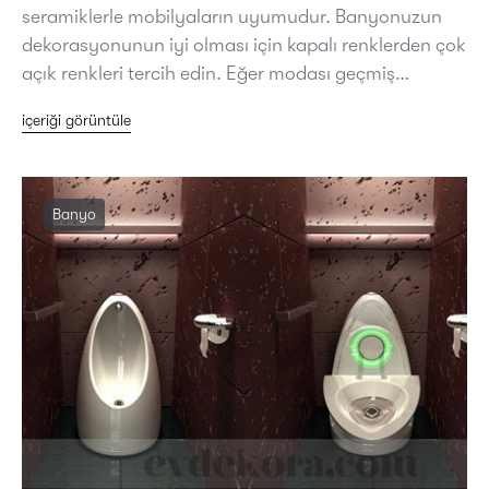
seramiklerle mobilyaların uyumudur. Banyonuzun
dekorasyonunun iyi olması için kapalı renklerden çok
açık renkleri tercih edin. Eğer modası geçmiş…
içeriği görüntüle
Banyo