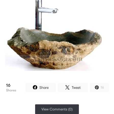
16
Share
Tweet
16
Shares
View Comments (0)