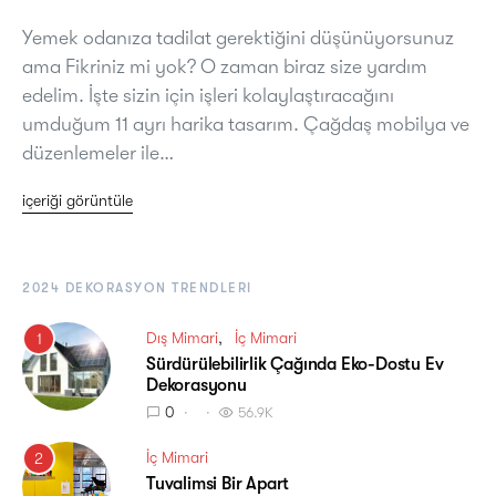
Yemek odanıza tadilat gerektiğini düşünüyorsunuz
ama Fikriniz mi yok? O zaman biraz size yardım
edelim. İşte sizin için işleri kolaylaştıracağını
umduğum 11 ayrı harika tasarım. Çağdaş mobilya ve
düzenlemeler ile…
içeriği görüntüle
2024 DEKORASYON TRENDLERI
Dış Mimari
İç Mimari
1
Sürdürülebilirlik Çağında Eko-Dostu Ev
Dekorasyonu
0
56.9K
İç Mimari
2
Tuvalimsi Bir Apart