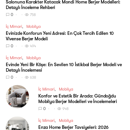
Salonuna Karakter Katacak Mondi Home Berjer Modelleri:
Detaylı İnceleme Rehberi
0
758
İç Mimari
Mobilya
Evinizde Konforun Yeni Adresi: En Çok Tercih Edilen 10
Vivense Berjer Modeli
0
494
İç Mimari
Mobilya
Evinde Yeni Bir Köşe: En Sevilen 10 İstikbal Berjer Modeli ve
Detaylı İncelemesi
0
638
İç Mimari
Mobilya
Konfor ve Estetik Bir Arada: Gündoğdu
Mobilya Berjer Modelleri ve İncelemeleri
0
948
İç Mimari
Mobilya
Enza Home Berjer Tavsiyeleri: 2026