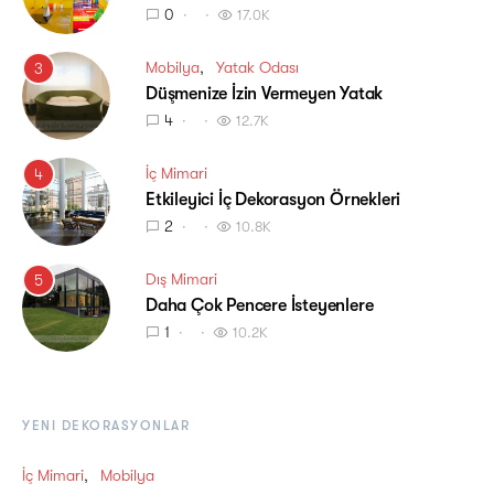
0
17.0K
Mobilya
Yatak Odası
3
Düşmenize İzin Vermeyen Yatak
4
12.7K
İç Mimari
4
Etkileyici İç Dekorasyon Örnekleri
2
10.8K
Dış Mimari
5
Daha Çok Pencere İsteyenlere
1
10.2K
YENI DEKORASYONLAR
İç Mimari
Mobilya