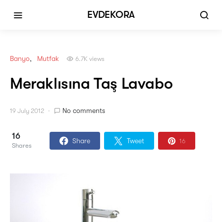
EVDEKORA
Banyo
Mutfak
6.7K views
Meraklısına Taş Lavabo
No comments
19 July 2012
16
Share
Tweet
16
Shares