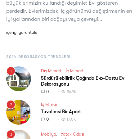
büyüklerimizin kullandığı deyimle: Evi gösteren
perdedir. Evlerimizdeki iç görünümü değiştirmenin en
iyi yollarından biri doğayı veya çevreyi…
içeriği görüntüle
2024 DEKORASYON TRENDLERI
Dış Mimari
İç Mimari
1
Sürdürülebilirlik Çağında Eko-Dostu Ev
Dekorasyonu
0
56.9K
İç Mimari
2
Tuvalimsi Bir Apart
0
17.0K
Mobilya
Yatak Odası
3