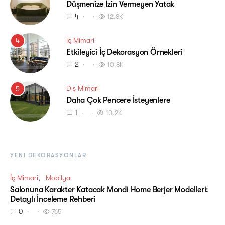
Düşmenize İzin Vermeyen Yatak
4
12.8K
İç Mimari
4
Etkileyici İç Dekorasyon Örnekleri
2
10.8K
Dış Mimari
5
Daha Çok Pencere İsteyenlere
1
10.2K
YENI DEKORASYONLAR
İç Mimari
Mobilya
Salonuna Karakter Katacak Mondi Home Berjer Modelleri:
Detaylı İnceleme Rehberi
0
765