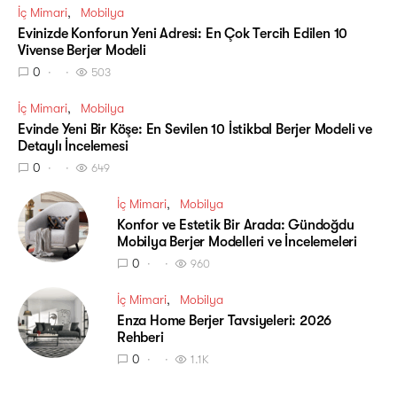
İç Mimari
Mobilya
Evinizde Konforun Yeni Adresi: En Çok Tercih Edilen 10
Vivense Berjer Modeli
0
503
İç Mimari
Mobilya
Evinde Yeni Bir Köşe: En Sevilen 10 İstikbal Berjer Modeli ve
Detaylı İncelemesi
0
649
İç Mimari
Mobilya
Konfor ve Estetik Bir Arada: Gündoğdu
Mobilya Berjer Modelleri ve İncelemeleri
0
960
İç Mimari
Mobilya
Enza Home Berjer Tavsiyeleri: 2026
Rehberi
0
1.1K