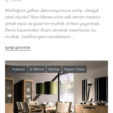
2 shares
Mutfağınız yelken dekorasyonuna sahip olsaydı
nasıl olurdu? Alno Marecucina adlı alman tasarım
şirketi eşsiz ve güzel bir mutfak ünitesi yayımladı.
Deniz tasarımdan ilham alınarak tasarlanan bu
mutfak, özellikle gemi sevdalıların…
içeriği görüntüle
Haberler
İç Mimari
Mutfak
Yaşam Odası