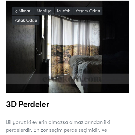
İç Mimari
Mobilya
Mutfak
Yaşam Odası
Yatak Odası
3D Perdeler
Biliyoruz ki evlerin olmazsa olmazlarından ilki
perdelerdir. En zor seçim perde seçimidir. Ve