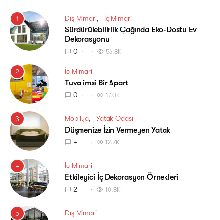
Dış Mimari
İç Mimari
1
Sürdürülebilirlik Çağında Eko-Dostu Ev
Dekorasyonu
0
56.8K
İç Mimari
2
Tuvalimsi Bir Apart
0
17.0K
Mobilya
Yatak Odası
3
Düşmenize İzin Vermeyen Yatak
4
12.7K
İç Mimari
4
Etkileyici İç Dekorasyon Örnekleri
2
10.8K
Dış Mimari
5