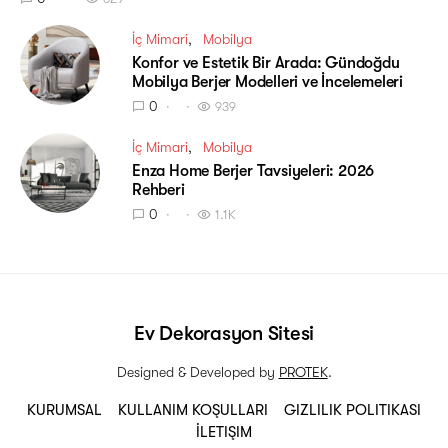
İç Mimari
Mobilya
Konfor ve Estetik Bir Arada: Gündoğdu
Mobilya Berjer Modelleri ve İncelemeleri
0
939
İç Mimari
Mobilya
Enza Home Berjer Tavsiyeleri: 2026
Rehberi
0
1.1K
Ev Dekorasyon Sitesi
Designed & Developed by
PROTEK
.
KURUMSAL
KULLANIM KOŞULLARI
GIZLILIK POLITIKASI
İLETIŞIM