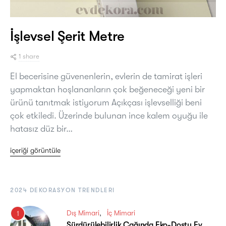
İşlevsel Şerit Metre
1 share
El becerisine güvenenlerin, evlerin de tamirat işleri
yapmaktan hoşlananların çok beğeneceği yeni bir
ürünü tanıtmak istiyorum Açıkçası işlevselliği beni
çok etkiledi. Üzerinde bulunan ince kalem oyuğu ile
hatasız düz bir…
içeriği görüntüle
2024 DEKORASYON TRENDLERI
Dış Mimari
İç Mimari
1
Sürdürülebilirlik Çağında Eko-Dostu Ev