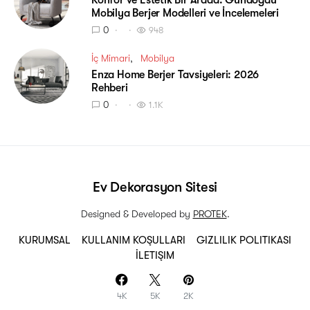
Konfor ve Estetik Bir Arada: Gündoğdu
Mobilya Berjer Modelleri ve İncelemeleri
0
948
İç Mimari
Mobilya
Enza Home Berjer Tavsiyeleri: 2026
Rehberi
0
1.1K
Ev Dekorasyon Sitesi
Designed & Developed by
PROTEK
.
KURUMSAL
KULLANIM KOŞULLARI
GIZLILIK POLITIKASI
İLETIŞIM
4K
5K
2K