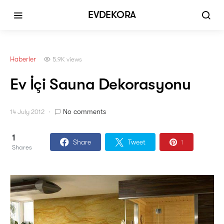
EVDEKORA
Haberler
5.9K views
Ev İçi Sauna Dekorasyonu
No comments
14 July 2012
1
Share
Tweet
1
Shares