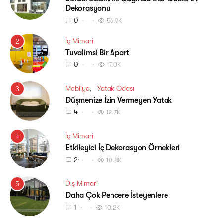
Dekorasyonu
0
56.9K
İç Mimari
2
Tuvalimsi Bir Apart
0
17.0K
Mobilya
Yatak Odası
3
Düşmenize İzin Vermeyen Yatak
4
12.7K
İç Mimari
4
Etkileyici İç Dekorasyon Örnekleri
2
10.8K
Dış Mimari
5
Daha Çok Pencere İsteyenlere
1
10.2K