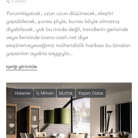
4 shares
Yorumlayacak, uzun uzun düşünecek, eleştiri
yapabilecek, şurası şöyle, burası böyle olmamış
diyebilecek, yok bu moda değil, trendlerin gerisinde
veya ilerisinde loans-cash.net diye
eleştiremeyeceğimiz mühendislik harikası bu binaları
yapanları ayakta saygıyla…
içeriği görüntüle
Haberler
İç Mimari
Mutfak
Yaşam Odası