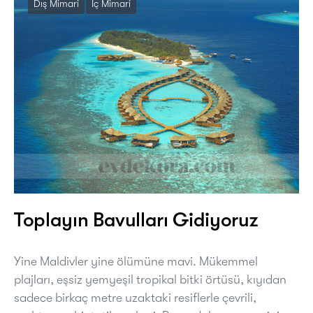
Dış Mimari
İç Mimari
Toplayın Bavulları Gidiyoruz
Yine Maldivler yine ölümüne mavi. Mükemmel
plajları, eşsiz yemyeşil tropikal bitki örtüsü, kıyıdan
sadece birkaç metre uzaktaki resiflerle çevrili,