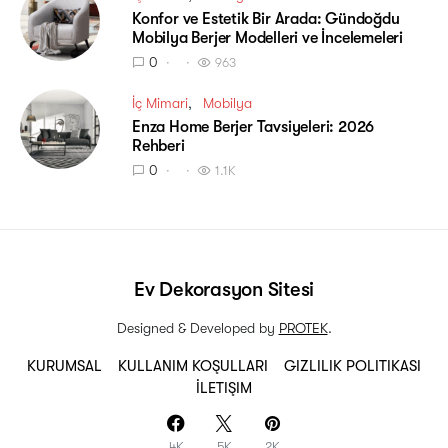
Konfor ve Estetik Bir Arada: Gündoğdu
Mobilya Berjer Modelleri ve İncelemeleri
0
963
İç Mimari
Mobilya
Enza Home Berjer Tavsiyeleri: 2026
Rehberi
0
1.1K
Ev Dekorasyon Sitesi
Designed & Developed by
PROTEK
.
KURUMSAL
KULLANIM KOŞULLARI
GIZLILIK POLITIKASI
İLETIŞIM
4K
5K
2K