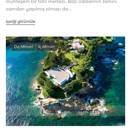
muhteşem bir tatil merkezi. Bazı odalarının zemini
camdan yapılmış olması da…
içeriği görüntüle
Dış Mimari
İç Mimari