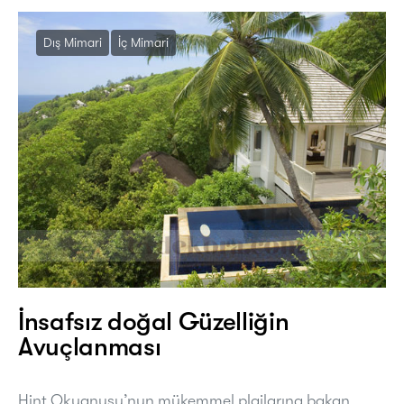
Dış Mimari
İç Mimari
İnsafsız doğal Güzelliğin
Avuçlanması
Hint Okyanusu’nun mükemmel plajlarına bakan