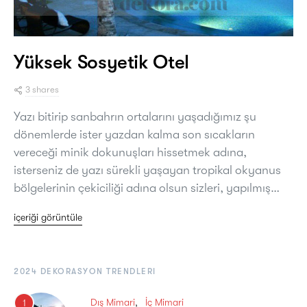
Yüksek Sosyetik Otel
3 shares
Yazı bitirip sanbahrın ortalarını yaşadığımız şu
dönemlerde ister yazdan kalma son sıcakların
vereceği minik dokunuşları hissetmek adına,
isterseniz de yazı sürekli yaşayan tropikal okyanus
bölgelerinin çekiciliği adına olsun sizleri, yapılmış…
içeriği görüntüle
2024 DEKORASYON TRENDLERI
Dış Mimari
İç Mimari
1