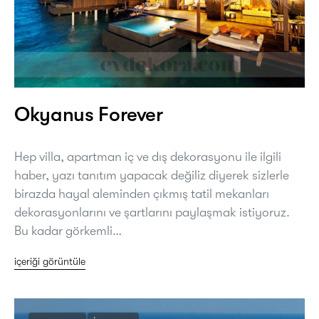
Okyanus Forever
Hep villa, apartman iç ve dış dekorasyonu ile ilgili
haber, yazı tanıtım yapacak değiliz diyerek sizlerle
birazda hayal aleminden çıkmış tatil mekanları
dekorasyonlarını ve şartlarını paylaşmak istiyoruz.
Bu kadar görkemli…
içeriği görüntüle