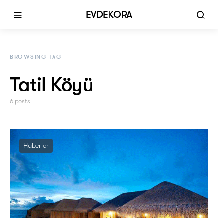
EVDEKORA
BROWSING TAG
Tatil Köyü
6 posts
Haberler