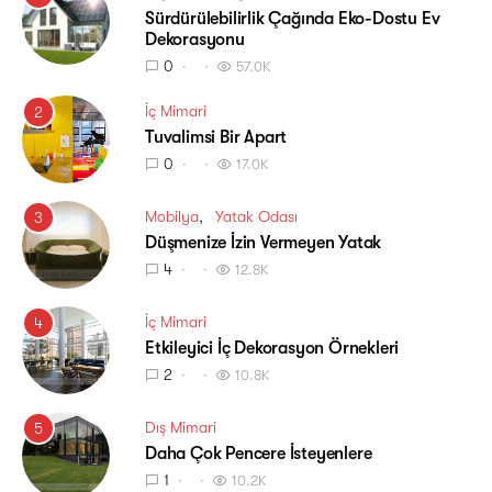
Sürdürülebilirlik Çağında Eko-Dostu Ev
Dekorasyonu
0
57.0K
İç Mimari
2
Tuvalimsi Bir Apart
0
17.0K
Mobilya
Yatak Odası
3
Düşmenize İzin Vermeyen Yatak
4
12.8K
İç Mimari
4
Etkileyici İç Dekorasyon Örnekleri
2
10.8K
Dış Mimari
5
Daha Çok Pencere İsteyenlere
1
10.2K