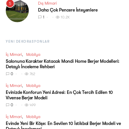
Dış Mimari
5
Daha Çok Pencere İsteyenlere
1
10.2K
YENI DEKORASYONLAR
İç Mimari
Mobilya
Salonuna Karakter Katacak Mondi Home Berjer Modelleri:
Detaylı İnceleme Rehberi
0
762
İç Mimari
Mobilya
Evinizde Konforun Yeni Adresi: En Çok Tercih Edilen 10
Vivense Berjer Modeli
0
499
İç Mimari
Mobilya
Evinde Yeni Bir Köşe: En Sevilen 10 İstikbal Berjer Modeli ve