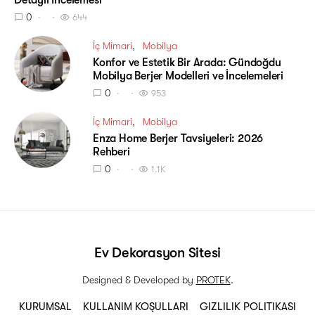
Detaylı İncelemesi
0
644
İç Mimari
Mobilya
Konfor ve Estetik Bir Arada: Gündoğdu
Mobilya Berjer Modelleri ve İncelemeleri
0
953
İç Mimari
Mobilya
Enza Home Berjer Tavsiyeleri: 2026
Rehberi
0
1.1K
Ev Dekorasyon Sitesi
Designed & Developed by
PROTEK
.
KURUMSAL
KULLANIM KOŞULLARI
GIZLILIK POLITIKASI