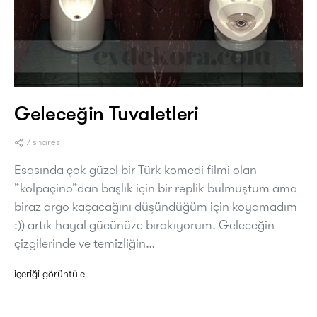
Geleceğin Tuvaletleri
7 shares
Esasında çok güzel bir Türk komedi filmi olan
”kolpaçino”dan başlık için bir replik bulmuştum ama
biraz argo kaçacağını düşündüğüm için koyamadım
:)) artık hayal gücünüze bırakıyorum. Geleceğin
çizgilerinde ve temizliğin…
içeriği görüntüle