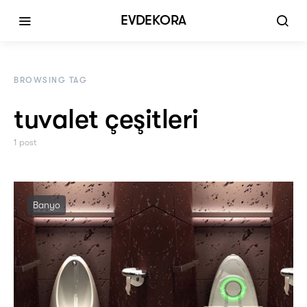
EVDEKORA
BROWSING TAG
tuvalet çeşitleri
1 post
Banyo