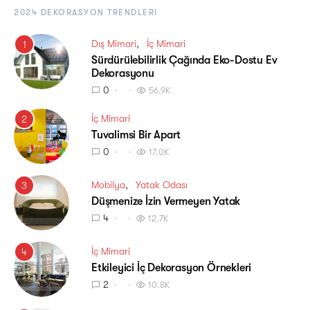
2024 DEKORASYON TRENDLERI
Dış Mimari
İç Mimari
1
Sürdürülebilirlik Çağında Eko-Dostu Ev
Dekorasyonu
0
56.9K
İç Mimari
2
Tuvalimsi Bir Apart
0
17.0K
Mobilya
Yatak Odası
3
Düşmenize İzin Vermeyen Yatak
4
12.7K
İç Mimari
4
Etkileyici İç Dekorasyon Örnekleri
2
10.8K