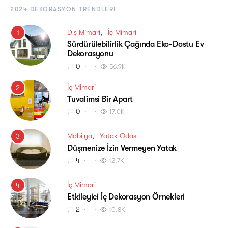
2024 DEKORASYON TRENDLERI
Dış Mimari
İç Mimari
1
Sürdürülebilirlik Çağında Eko-Dostu Ev
Dekorasyonu
0
56.9K
İç Mimari
2
Tuvalimsi Bir Apart
0
17.0K
Mobilya
Yatak Odası
3
Düşmenize İzin Vermeyen Yatak
4
12.7K
İç Mimari
4
Etkileyici İç Dekorasyon Örnekleri
2
10.8K