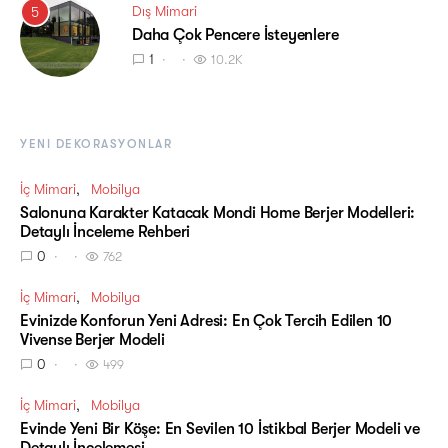
Dış Mimari
5
Daha Çok Pencere İsteyenlere
1
10.2K
YENI DEKORASYONLAR
İç Mimari
Mobilya
Salonuna Karakter Katacak Mondi Home Berjer Modelleri:
Detaylı İnceleme Rehberi
0
762
İç Mimari
Mobilya
Evinizde Konforun Yeni Adresi: En Çok Tercih Edilen 10
Vivense Berjer Modeli
0
499
İç Mimari
Mobilya
Evinde Yeni Bir Köşe: En Sevilen 10 İstikbal Berjer Modeli ve