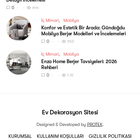
Detaylı İncelemesi
0
644
İç Mimari
Mobilya
Konfor ve Estetik Bir Arada: Gündoğdu
Mobilya Berjer Modelleri ve İncelemeleri
0
953
İç Mimari
Mobilya
Enza Home Berjer Tavsiyeleri: 2026
Rehberi
0
1.1K
Ev Dekorasyon Sitesi
Designed & Developed by
PROTEK
.
KURUMSAL
KULLANIM KOŞULLARI
GIZLILIK POLITIKASI