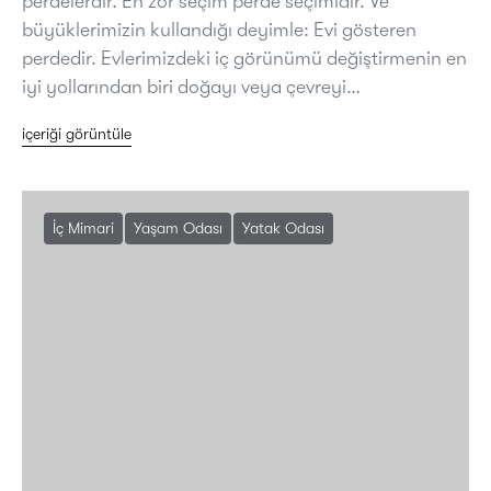
perdelerdir. En zor seçim perde seçimidir. Ve
büyüklerimizin kullandığı deyimle: Evi gösteren
perdedir. Evlerimizdeki iç görünümü değiştirmenin en
iyi yollarından biri doğayı veya çevreyi…
içeriği görüntüle
İç Mimari
Yaşam Odası
Yatak Odası