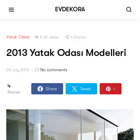
EVDEKORA
Yatak Odası
4 shares
8.3K views
2013 Yatak Odası Modelleri
No comments
05 July 2013
4
Share
Tweet
4
Shares