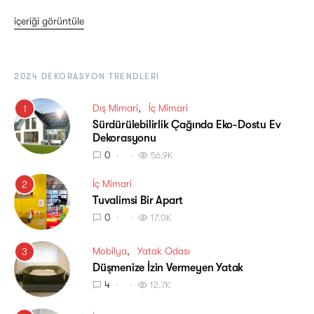
içeriği görüntüle
2024 DEKORASYON TRENDLERI
Dış Mimari
İç Mimari
1
Sürdürülebilirlik Çağında Eko-Dostu Ev
Dekorasyonu
0
56.9K
İç Mimari
2
Tuvalimsi Bir Apart
0
17.0K
Mobilya
Yatak Odası
3
Düşmenize İzin Vermeyen Yatak
4
12.7K