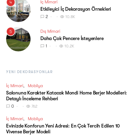
İç Mimari
4
Etkileyici İç Dekorasyon Örnekleri
2
10.8K
Dış Mimari
5
Daha Çok Pencere İsteyenlere
1
10.2K
YENI DEKORASYONLAR
İç Mimari
Mobilya
Salonuna Karakter Katacak Mondi Home Berjer Modelleri:
Detaylı İnceleme Rehberi
0
762
İç Mimari
Mobilya
Evinizde Konforun Yeni Adresi: En Çok Tercih Edilen 10
Vivense Berjer Modeli