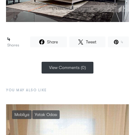
4
Share
Tweet
4
Shares
View Comments (0)
YOU MAY ALSO LIKE
Mobilya
Yatak Odası