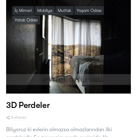
İç Mimari
Mobilya
Mutfak
Yaşam Odası
Yatak Odası
3D Perdeler
6 shares
Biliyoruz ki evlerin olmazsa olmazlarından ilki