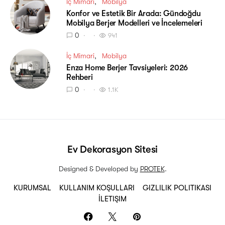
İç Mimari
Mobilya
Konfor ve Estetik Bir Arada: Gündoğdu
Mobilya Berjer Modelleri ve İncelemeleri
0
941
İç Mimari
Mobilya
Enza Home Berjer Tavsiyeleri: 2026
Rehberi
0
1.1K
Ev Dekorasyon Sitesi
Designed & Developed by
PROTEK
.
KURUMSAL
KULLANIM KOŞULLARI
GIZLILIK POLITIKASI
İLETIŞIM