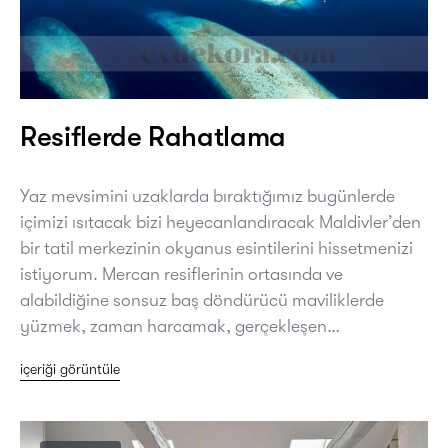
Resiflerde Rahatlama
Yaz mevsimini uzaklarda bıraktığımız bugünlerde
içimizi ısıtacak bizi heyecanlandıracak Maldivler’den
bir tatil merkezinin okyanus esintilerini hissetmenizi
istiyorum. Mercan resiflerinin ortasında ve
alabildiğine sonsuz baş döndürücü maviliklerde
yüzmek, zaman harcamak, gerçekleşen…
içeriği görüntüle