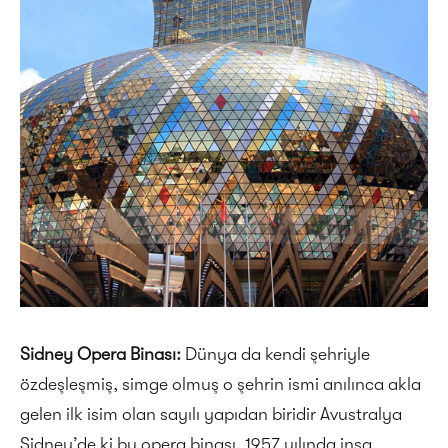
Sidney Opera Binası:
Dünya da kendi şehriyle
özdeşleşmiş, simge olmuş o şehrin ismi anılınca akla
gelen ilk isim olan sayılı yapıdan biridir Avustralya
Sidney’de ki bu opera binası. 1957 yılında inşa