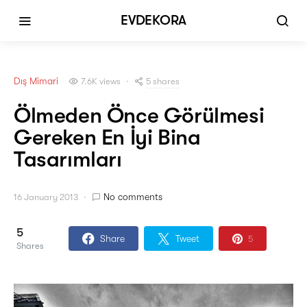
EVDEKORA
Dış Mimari
5 shares
7.6K views
Ölmeden Önce Görülmesi
Gereken En İyi Bina
Tasarımları
No comments
16 January 2013
5
Share
Tweet
5
Shares