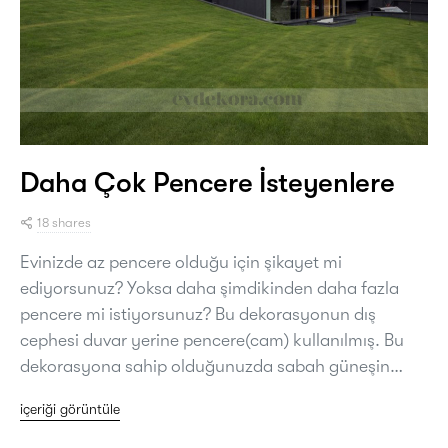
Daha Çok Pencere İsteyenlere
18 shares
Evinizde az pencere olduğu için şikayet mi
ediyorsunuz? Yoksa daha şimdikinden daha fazla
pencere mi istiyorsunuz? Bu dekorasyonun dış
cephesi duvar yerine pencere(cam) kullanılmış. Bu
dekorasyona sahip olduğunuzda sabah güneşin…
içeriği görüntüle