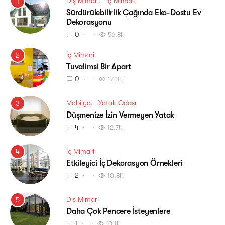
Dış Mimari
İç Mimari
1
Sürdürülebilirlik Çağında Eko-Dostu Ev
Dekorasyonu
0
56.8K
İç Mimari
2
Tuvalimsi Bir Apart
0
17.0K
Mobilya
Yatak Odası
3
Düşmenize İzin Vermeyen Yatak
4
12.7K
İç Mimari
4
Etkileyici İç Dekorasyon Örnekleri
2
10.8K
Dış Mimari
5
Daha Çok Pencere İsteyenlere
1
10.1K