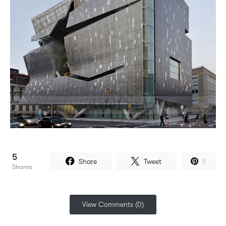
5
Share
Tweet
5
Shares
View Comments (0)