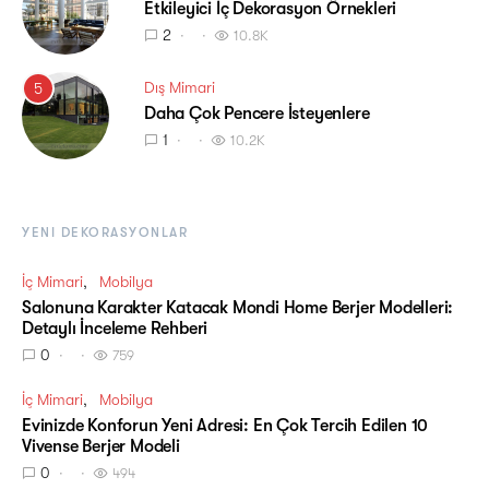
Etkileyici İç Dekorasyon Örnekleri
2
10.8K
Dış Mimari
5
Daha Çok Pencere İsteyenlere
1
10.2K
YENI DEKORASYONLAR
İç Mimari
Mobilya
Salonuna Karakter Katacak Mondi Home Berjer Modelleri:
Detaylı İnceleme Rehberi
0
759
İç Mimari
Mobilya
Evinizde Konforun Yeni Adresi: En Çok Tercih Edilen 10
Vivense Berjer Modeli
0
494