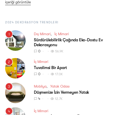
içeriği görüntüle
2024 DEKORASYON TRENDLERI
Dış Mimari
İç Mimari
1
Sürdürülebilirlik Çağında Eko-Dostu Ev
Dekorasyonu
0
56.9K
İç Mimari
2
Tuvalimsi Bir Apart
0
17.0K
Mobilya
Yatak Odası
3
Düşmenize İzin Vermeyen Yatak
4
12.7K
İç Mimari
4