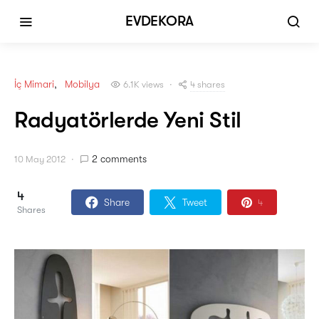
EVDEKORA
İç Mimari
Mobilya
4 shares
6.1K views
Radyatörlerde Yeni Stil
2 comments
10 May 2012
4
Share
Tweet
4
Shares