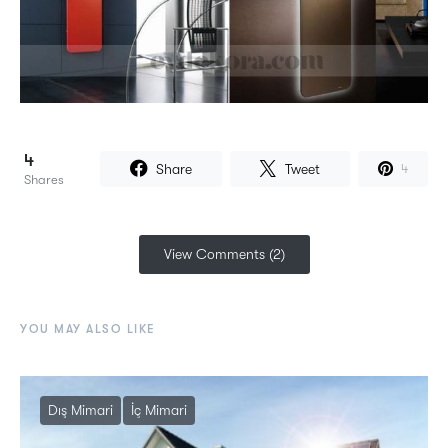
4
Share
Tweet
4
Shares
View Comments (2)
YOU MAY ALSO LIKE
Dış Mimari
İç Mimari