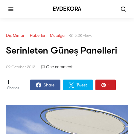
EVDEKORA
Dış Mimari
Haberler
Mobilya
5.3K views
Serinleten Güneş Panelleri
One comment
09 October 2012
1
Share
Tweet
1
Shares