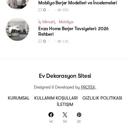
Mobilya Berjer Modelleri ve İncelemeleri
0
955
İç Mimari
Mobilya
Enza Home Berjer Tavsiyeleri: 2026
Rehberi
0
1.1K
Ev Dekorasyon Sitesi
Designed & Developed by
PROTEK
.
KURUMSAL
KULLANIM KOŞULLARI
GIZLILIK POLITIKASI
İLETIŞIM
4K
5K
2K