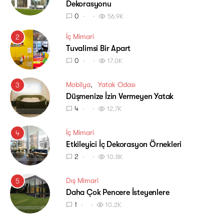
Dekorasyonu
0
56.9K
İç Mimari
2
Tuvalimsi Bir Apart
0
17.0K
Mobilya
Yatak Odası
3
Düşmenize İzin Vermeyen Yatak
4
12.7K
İç Mimari
4
Etkileyici İç Dekorasyon Örnekleri
2
10.8K
Dış Mimari
5
Daha Çok Pencere İsteyenlere
1
10.2K