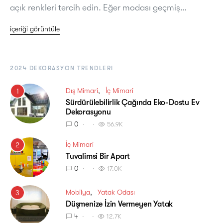
açık renkleri tercih edin. Eğer modası geçmiş…
içeriği görüntüle
2024 DEKORASYON TRENDLERI
Dış Mimari
İç Mimari
1
Sürdürülebilirlik Çağında Eko-Dostu Ev
Dekorasyonu
0
56.9K
İç Mimari
2
Tuvalimsi Bir Apart
0
17.0K
Mobilya
Yatak Odası
3
Düşmenize İzin Vermeyen Yatak
4
12.7K