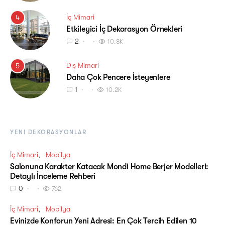
İç Mimari
4
Etkileyici İç Dekorasyon Örnekleri
2
10.8K
Dış Mimari
5
Daha Çok Pencere İsteyenlere
1
10.2K
YENI DEKORASYONLAR
İç Mimari
Mobilya
Salonuna Karakter Katacak Mondi Home Berjer Modelleri:
Detaylı İnceleme Rehberi
0
762
İç Mimari
Mobilya
Evinizde Konforun Yeni Adresi: En Çok Tercih Edilen 10