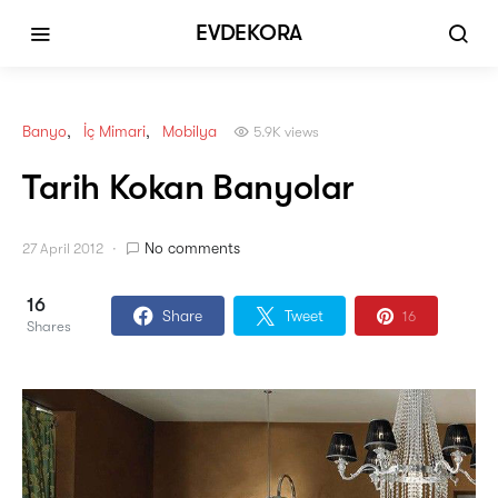
EVDEKORA
Banyo
İç Mimari
Mobilya
5.9K views
Tarih Kokan Banyolar
No comments
27 April 2012
16
Share
Tweet
16
Shares