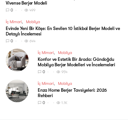
Vivense Berjer Modeli
0
499
İç Mimari
Mobilya
Evinde Yeni Bir Köşe: En Sevilen 10 İstikbal Berjer Modeli ve
Detaylı İncelemesi
0
644
İç Mimari
Mobilya
Konfor ve Estetik Bir Arada: Gündoğdu
Mobilya Berjer Modelleri ve İncelemeleri
0
954
İç Mimari
Mobilya
Enza Home Berjer Tavsiyeleri: 2026
Rehberi
0
1.1K