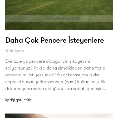
Daha Çok Pencere İsteyenlere
18 shares
Evinizde az pencere olduğu için şikayet mi
ediyorsunuz? Yoksa daha şimdikinden daha fazla
pencere mi istiyorsunuz? Bu dekorasyonun dış
cephesi duvar yerine pencere(cam) kullanılmış. Bu
dekorasyona sahip olduğunuzda sabah güneşin…
içeriği görüntüle