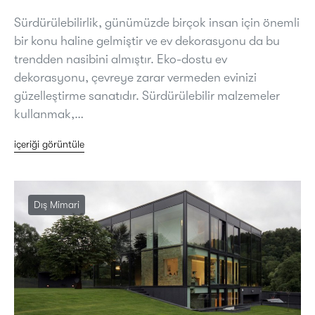
Sürdürülebilirlik, günümüzde birçok insan için önemli
bir konu haline gelmiştir ve ev dekorasyonu da bu
trendden nasibini almıştır. Eko-dostu ev
dekorasyonu, çevreye zarar vermeden evinizi
güzelleştirme sanatıdır. Sürdürülebilir malzemeler
kullanmak,…
içeriği görüntüle
Dış Mimari