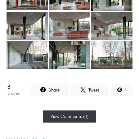
6
Share
Tweet
6
Shares
View Comments (0)