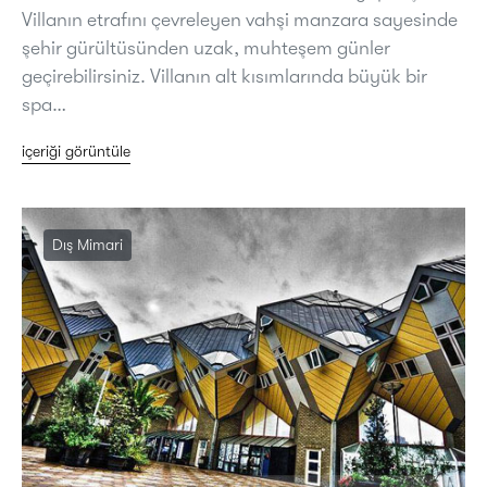
Villanın etrafını çevreleyen vahşi manzara sayesinde
şehir gürültüsünden uzak, muhteşem günler
geçirebilirsiniz. Villanın alt kısımlarında büyük bir
spa…
içeriği görüntüle
Dış Mimari