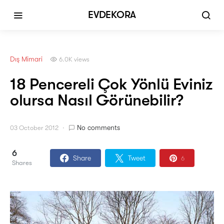
EVDEKORA
Dış Mimari
6.0K views
18 Pencereli Çok Yönlü Eviniz
olursa Nasıl Görünebilir?
No comments
03 October 2012
6
Share
Tweet
6
Shares