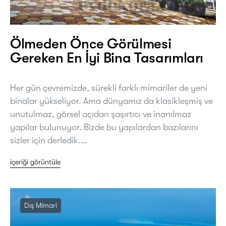
Ölmeden Önce Görülmesi
Gereken En İyi Bina Tasarımları
Her gün çevremizde, sürekli farklı mimariler de yeni
binalar yükseliyor. Ama dünyamız da klasikleşmiş ve
unutulmaz, görsel açıdan şaşırtıcı ve inanılmaz
yapılar bulunuyor. Bizde bu yapılardan bazılarını
sizler için derledik.…
içeriği görüntüle
Dış Mimari