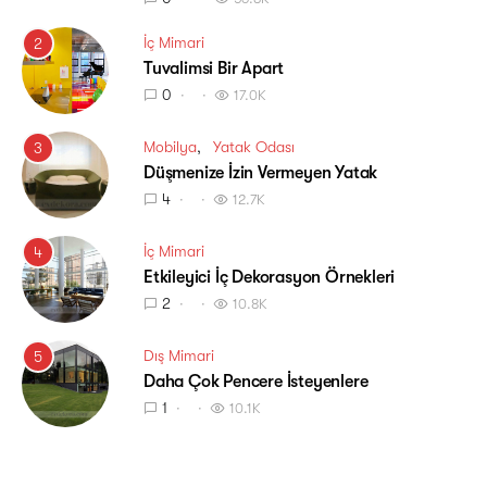
İç Mimari
2
Tuvalimsi Bir Apart
0
17.0K
Mobilya
Yatak Odası
3
Düşmenize İzin Vermeyen Yatak
4
12.7K
İç Mimari
4
Etkileyici İç Dekorasyon Örnekleri
2
10.8K
Dış Mimari
5
Daha Çok Pencere İsteyenlere
1
10.1K