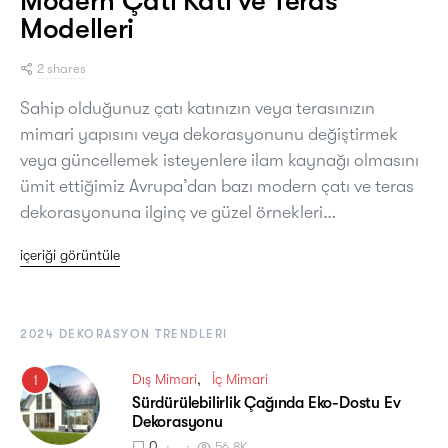
Modern Çatı Katı ve Teras
Modelleri
2 shares
Sahip olduğunuz çatı katınızın veya terasınızın
mimari yapısını veya dekorasyonunu değiştirmek
veya güncellemek isteyenlere ilam kaynağı olmasını
ümit ettiğimiz Avrupa’dan bazı modern çatı ve teras
dekorasyonuna ilginç ve güzel örnekleri…
içeriği görüntüle
2024 DEKORASYON TRENDLERI
Dış Mimari
İç Mimari
1
Sürdürülebilirlik Çağında Eko-Dostu Ev
Dekorasyonu
0
56.8K