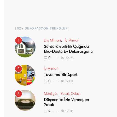
2024 DEKORASYON TRENDLERI
Dış Mimari
İç Mimari
1
Sürdürülebilirlik Çağında
Eko-Dostu Ev Dekorasyonu
0
56.9K
İç Mimari
2
Tuvalimsi Bir Apart
0
17.0K
Mobilya
Yatak Odası
3
Düşmenize İzin Vermeyen
Yatak
4
12.7K