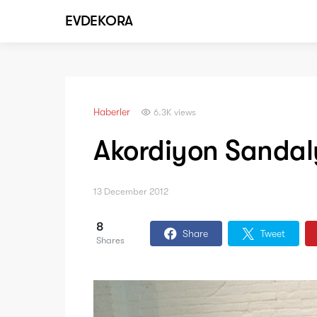
EVDEKORA
Haberler
6.3K views
Akordiyon Sandal
13 December 2012
8
Share
Tweet
Shares