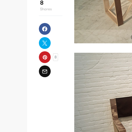
8
Shares
8