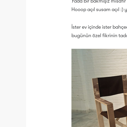
Yada bir bakmışız misafir
Hooop açıl susam açıl :) y
İster ev içinde ister bahç
bugünün özel fikrinin tadı