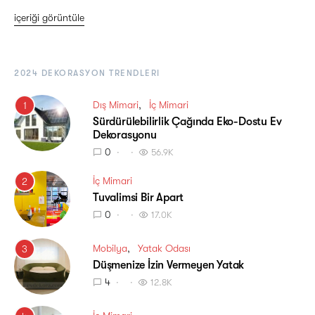
içeriği görüntüle
2024 DEKORASYON TRENDLERI
Dış Mimari
İç Mimari
1
Sürdürülebilirlik Çağında Eko-Dostu Ev
Dekorasyonu
0
56.9K
İç Mimari
2
Tuvalimsi Bir Apart
0
17.0K
Mobilya
Yatak Odası
3
Düşmenize İzin Vermeyen Yatak
4
12.8K