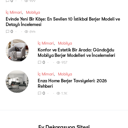
0
499
İç Mimari
Mobilya
Evinde Yeni Bir Köşe: En Sevilen 10 İstikbal Berjer Modeli ve
Detaylı İncelemesi
0
644
İç Mimari
Mobilya
Konfor ve Estetik Bir Arada: Gündoğdu
Mobilya Berjer Modelleri ve İncelemeleri
0
957
İç Mimari
Mobilya
Enza Home Berjer Tavsiyeleri: 2026
Rehberi
0
1.1K
Ev Dekorasyon Sitesi