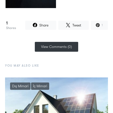
1
Share
Tweet
1
Shares
View Comments (0)
YOU MAY ALSO LIKE
Dış Mimari
İç Mimari