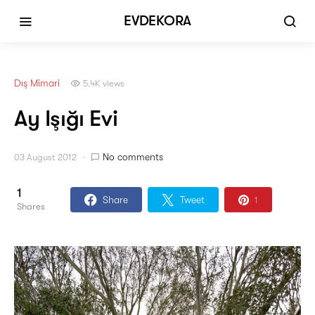
EVDEKORA
Dış Mimari
5.4K views
Ay Işığı Evi
No comments
03 August 2012
1
Share
Tweet
1
Shares