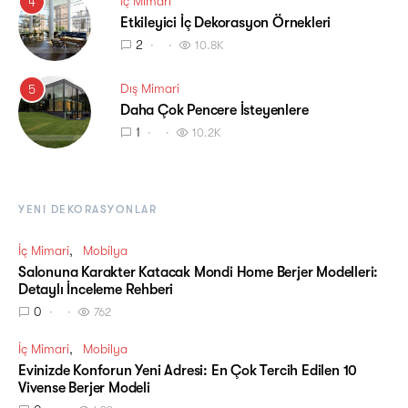
İç Mimari
4
Etkileyici İç Dekorasyon Örnekleri
2
10.8K
Dış Mimari
5
Daha Çok Pencere İsteyenlere
1
10.2K
YENI DEKORASYONLAR
İç Mimari
Mobilya
Salonuna Karakter Katacak Mondi Home Berjer Modelleri:
Detaylı İnceleme Rehberi
0
762
İç Mimari
Mobilya
Evinizde Konforun Yeni Adresi: En Çok Tercih Edilen 10
Vivense Berjer Modeli