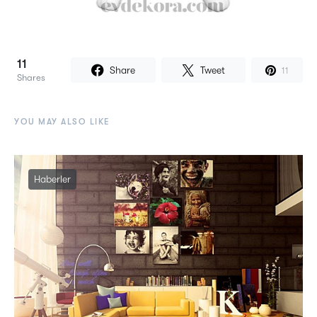
11
Share
Tweet
11
Shares
YOU MAY ALSO LIKE
Haberler