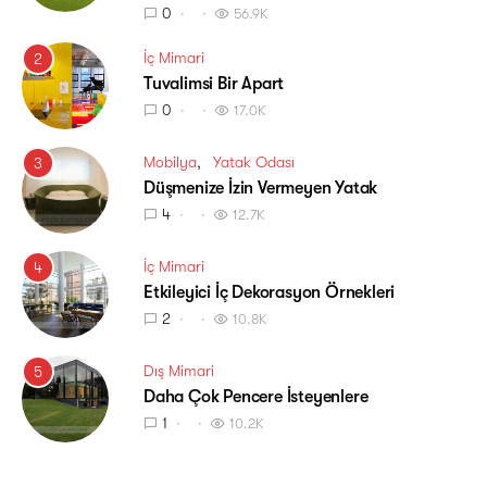
0
56.9K
İç Mimari
2
Tuvalimsi Bir Apart
0
17.0K
Mobilya
Yatak Odası
3
Düşmenize İzin Vermeyen Yatak
4
12.7K
İç Mimari
4
Etkileyici İç Dekorasyon Örnekleri
2
10.8K
Dış Mimari
5
Daha Çok Pencere İsteyenlere
1
10.2K