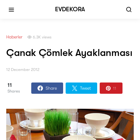
EVDEKORA
Haberler
6.3K views
Çanak Çömlek Ayaklanması
12 December 2012
11
Share
Tweet
11
Shares