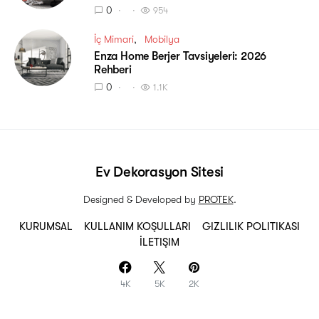
0
954
İç Mimari
Mobilya
Enza Home Berjer Tavsiyeleri: 2026
Rehberi
0
1.1K
Ev Dekorasyon Sitesi
Designed & Developed by
PROTEK
.
KURUMSAL
KULLANIM KOŞULLARI
GIZLILIK POLITIKASI
İLETIŞIM
4K
5K
2K