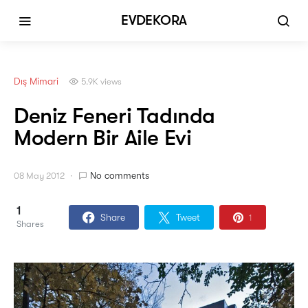
EVDEKORA
Dış Mimari
5.9K views
Deniz Feneri Tadında
Modern Bir Aile Evi
No comments
08 May 2012
1
Share
Tweet
1
Shares