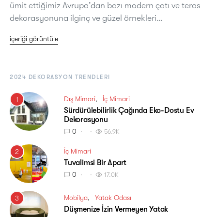
ümit ettiğimiz Avrupa’dan bazı modern çatı ve teras
dekorasyonuna ilginç ve güzel örnekleri…
içeriği görüntüle
2024 DEKORASYON TRENDLERI
Dış Mimari
İç Mimari
1
Sürdürülebilirlik Çağında Eko-Dostu Ev
Dekorasyonu
0
56.9K
İç Mimari
2
Tuvalimsi Bir Apart
0
17.0K
Mobilya
Yatak Odası
3
Düşmenize İzin Vermeyen Yatak