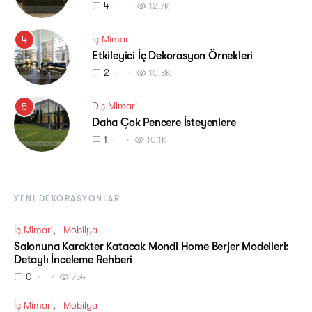
4
12.7K
İç Mimari
4
Etkileyici İç Dekorasyon Örnekleri
2
10.8K
Dış Mimari
5
Daha Çok Pencere İsteyenlere
1
10.1K
YENI DEKORASYONLAR
İç Mimari
Mobilya
Salonuna Karakter Katacak Mondi Home Berjer Modelleri:
Detaylı İnceleme Rehberi
0
754
İç Mimari
Mobilya