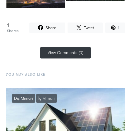
1
Share
Tweet
1
Shares
View Comments (0)
YOU MAY ALSO LIKE
Dış Mimari
İç Mimari