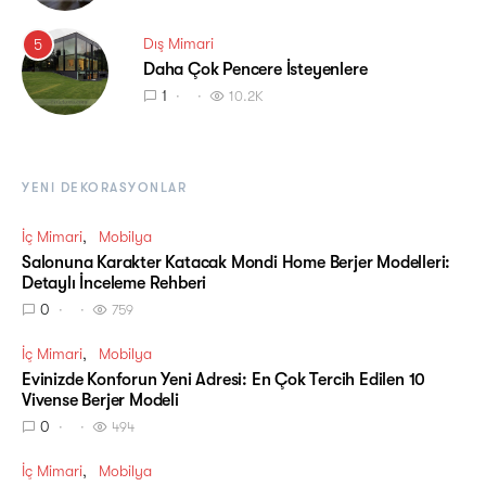
Dış Mimari
5
Daha Çok Pencere İsteyenlere
1
10.2K
YENI DEKORASYONLAR
İç Mimari
Mobilya
Salonuna Karakter Katacak Mondi Home Berjer Modelleri:
Detaylı İnceleme Rehberi
0
759
İç Mimari
Mobilya
Evinizde Konforun Yeni Adresi: En Çok Tercih Edilen 10
Vivense Berjer Modeli
0
494
İç Mimari
Mobilya