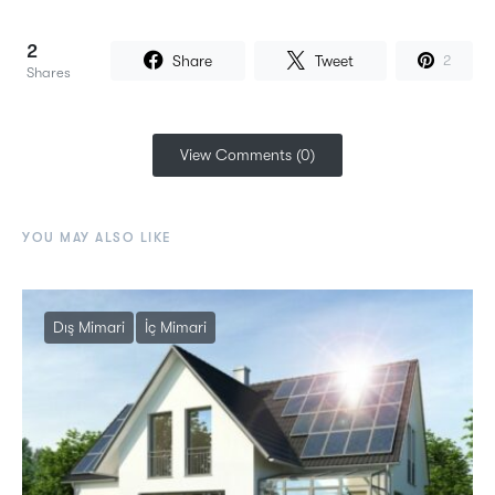
2
Share
Tweet
2
Shares
View Comments (0)
YOU MAY ALSO LIKE
Dış Mimari
İç Mimari