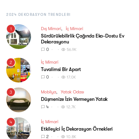
2024 DEKORASYON TRENDLERI
Dış Mimari
İç Mimari
1
Sürdürülebilirlik Çağında Eko-Dostu Ev
Dekorasyonu
0
56.9K
İç Mimari
2
Tuvalimsi Bir Apart
0
17.0K
Mobilya
Yatak Odası
3
Düşmenize İzin Vermeyen Yatak
4
12.7K
İç Mimari
4
Etkileyici İç Dekorasyon Örnekleri
2
10.8K