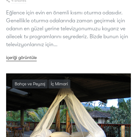
4 shares
Eğlence için evin en önemli kısmı oturma odasıdır.
Genellikle oturma odalarında zaman geçirmek için
odanın en güzel yerine televizyonumuzu koyarız ve
ailecek tv programlarını seyrederiz. Bizde bunun için
televizyonlarınız için…
içeriği görüntüle
Bahçe ve Peyzaj
İç Mimari