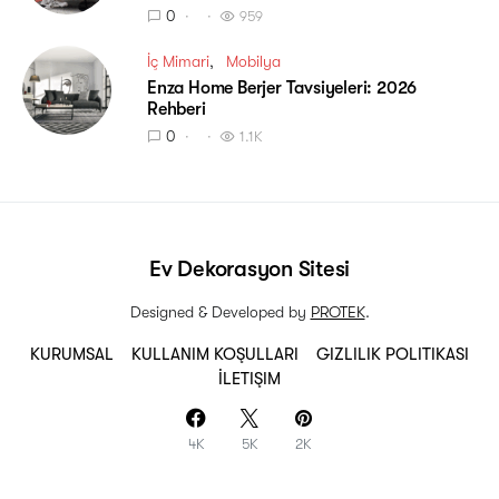
0
959
İç Mimari
Mobilya
Enza Home Berjer Tavsiyeleri: 2026
Rehberi
0
1.1K
Ev Dekorasyon Sitesi
Designed & Developed by
PROTEK
.
KURUMSAL
KULLANIM KOŞULLARI
GIZLILIK POLITIKASI
İLETIŞIM
4K
5K
2K