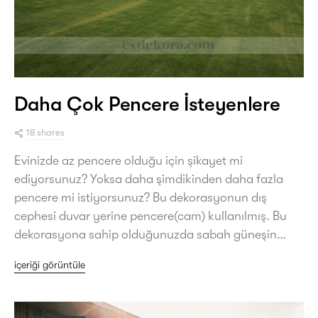
Daha Çok Pencere İsteyenlere
18 shares
Evinizde az pencere olduğu için şikayet mi
ediyorsunuz? Yoksa daha şimdikinden daha fazla
pencere mi istiyorsunuz? Bu dekorasyonun dış
cephesi duvar yerine pencere(cam) kullanılmış. Bu
dekorasyona sahip olduğunuzda sabah güneşin…
içeriği görüntüle