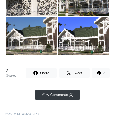
2
Share
Tweet
2
Shares
View Comments (0)
YOU MAY ALSO LIKE