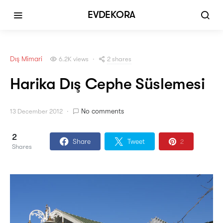
EVDEKORA
Dış Mimari
2 shares
6.2K views
Harika Dış Cephe Süslemesi
No comments
13 December 2012
2
Share
Tweet
2
Shares