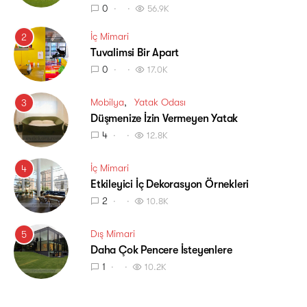
0
56.9K
İç Mimari
2
Tuvalimsi Bir Apart
0
17.0K
Mobilya
Yatak Odası
3
Düşmenize İzin Vermeyen Yatak
4
12.8K
İç Mimari
4
Etkileyici İç Dekorasyon Örnekleri
2
10.8K
Dış Mimari
5
Daha Çok Pencere İsteyenlere
1
10.2K