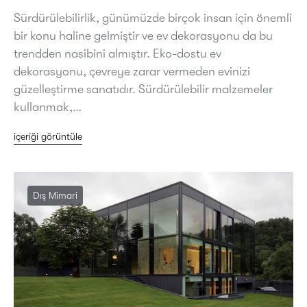
Sürdürülebilirlik, günümüzde birçok insan için önemli
bir konu haline gelmiştir ve ev dekorasyonu da bu
trendden nasibini almıştır. Eko-dostu ev
dekorasyonu, çevreye zarar vermeden evinizi
güzelleştirme sanatıdır. Sürdürülebilir malzemeler
kullanmak,…
içeriği görüntüle
Dış Mimari