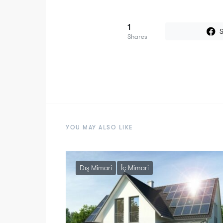
1
Shares
YOU MAY ALSO LIKE
Dış Mimari
İç Mimari