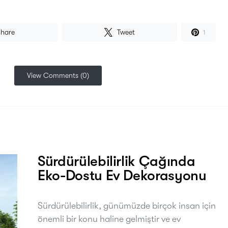
Share
Tweet
1
View Comments (0)
Sürdürülebilirlik Çağında
Eko-Dostu Ev Dekorasyonu
Sürdürülebilirlik, günümüzde birçok insan için
önemli bir konu haline gelmiştir ve ev