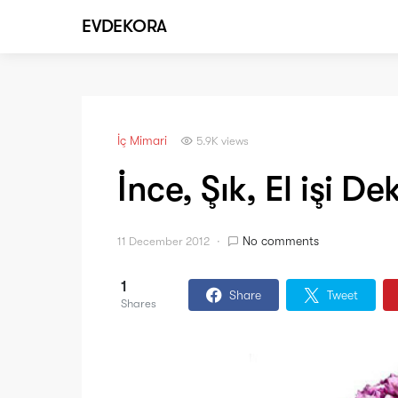
EVDEKORA
İç Mimari
5.9K views
İnce, Şık, El işi D
No comments
11 December 2012
1
Share
Tweet
Shares