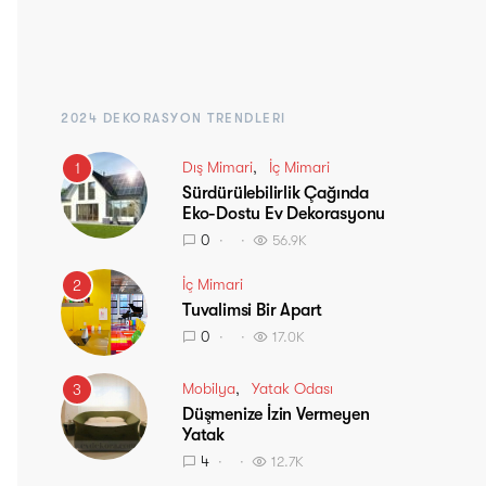
2024 DEKORASYON TRENDLERI
Dış Mimari
İç Mimari
1
Sürdürülebilirlik Çağında
Eko-Dostu Ev Dekorasyonu
0
56.9K
İç Mimari
2
Tuvalimsi Bir Apart
0
17.0K
Mobilya
Yatak Odası
3
Düşmenize İzin Vermeyen
Yatak
4
12.7K