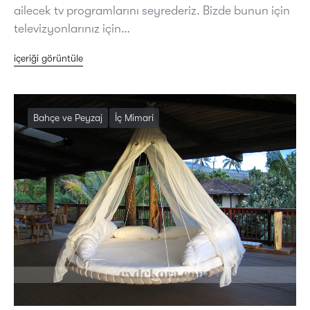
ailecek tv programlarını seyrederiz. Bizde bunun için
televizyonlarınız için…
içeriği görüntüle
Bahçe ve Peyzaj
İç Mimari