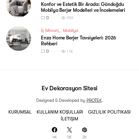
Konfor ve Estetik Bir Arada: Gündoğdu
Mobilya Berjer Modelleri ve İncelemeleri
0
959
İç Mimari
Mobilya
Enza Home Berjer Tavsiyeleri: 2026
Rehberi
0
1.1K
Ev Dekorasyon Sitesi
Designed & Developed by
PROTEK
.
KURUMSAL
KULLANIM KOŞULLARI
GIZLILIK POLITIKASI
İLETIŞIM
4K
5K
2K