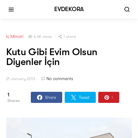
EVDEKORA
İç Mimari
1 share
6.6K views
Kutu Gibi Evim Olsun
Diyenler İçin
No comments
21 January 2013
1
Share
Tweet
1
Shares