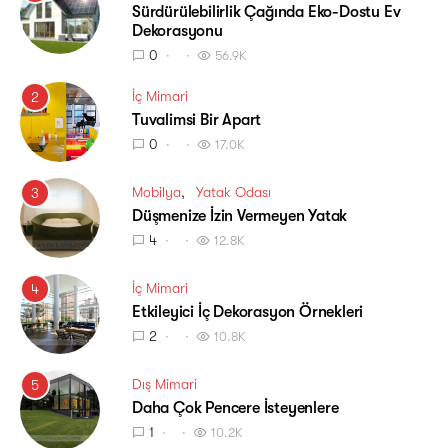
Sürdürülebilirlik Çağında Eko-Dostu Ev
Dekorasyonu
0
56.9K
İç Mimari
2
Tuvalimsi Bir Apart
0
17.0K
Mobilya
Yatak Odası
3
Düşmenize İzin Vermeyen Yatak
4
12.8K
İç Mimari
4
Etkileyici İç Dekorasyon Örnekleri
2
10.8K
Dış Mimari
5
Daha Çok Pencere İsteyenlere
1
10.2K