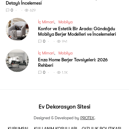
Detaylı İncelemesi
0
629
İç Mimari
Mobilya
Konfor ve Estetik Bir Arada: Gündoğdu
Mobilya Berjer Modelleri ve İncelemeleri
0
941
İç Mimari
Mobilya
Enza Home Berjer Tavsiyeleri: 2026
Rehberi
0
1.1K
Ev Dekorasyon Sitesi
Designed & Developed by
PROTEK
.
KURUMSAL
KULLANIM KOŞULLARI
GIZLILIK POLITIKASI