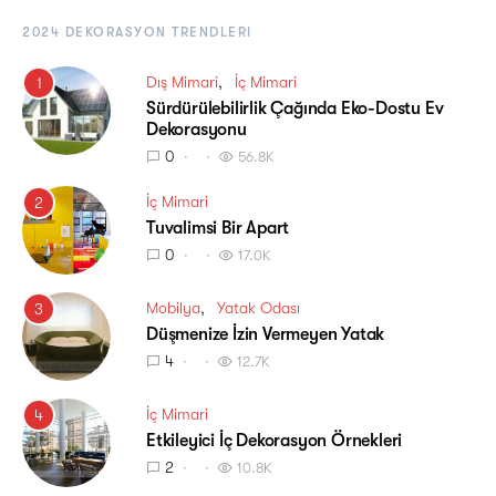
2024 DEKORASYON TRENDLERI
Dış Mimari
İç Mimari
1
Sürdürülebilirlik Çağında Eko-Dostu Ev
Dekorasyonu
0
56.8K
İç Mimari
2
Tuvalimsi Bir Apart
0
17.0K
Mobilya
Yatak Odası
3
Düşmenize İzin Vermeyen Yatak
4
12.7K
İç Mimari
4
Etkileyici İç Dekorasyon Örnekleri
2
10.8K