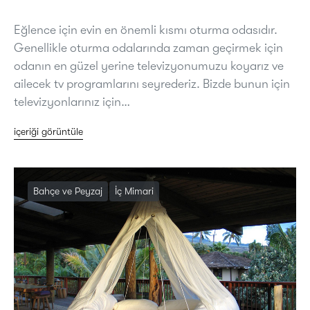
Eğlence için evin en önemli kısmı oturma odasıdır.
Genellikle oturma odalarında zaman geçirmek için
odanın en güzel yerine televizyonumuzu koyarız ve
ailecek tv programlarını seyrederiz. Bizde bunun için
televizyonlarınız için…
içeriği görüntüle
Bahçe ve Peyzaj
İç Mimari