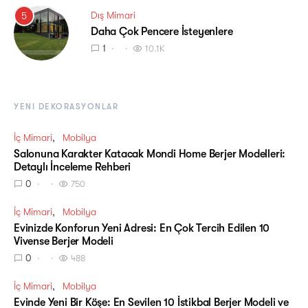
Dış Mimari
5
Daha Çok Pencere İsteyenlere
1
10.1K
YENI DEKORASYONLAR
İç Mimari
Mobilya
Salonuna Karakter Katacak Mondi Home Berjer Modelleri:
Detaylı İnceleme Rehberi
0
750
İç Mimari
Mobilya
Evinizde Konforun Yeni Adresi: En Çok Tercih Edilen 10
Vivense Berjer Modeli
0
488
İç Mimari
Mobilya
Evinde Yeni Bir Köşe: En Sevilen 10 İstikbal Berjer Modeli ve