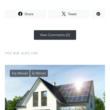
Share
Tweet
View Comments (0)
YOU MAY ALSO LIKE
Dış Mimari
İç Mimari