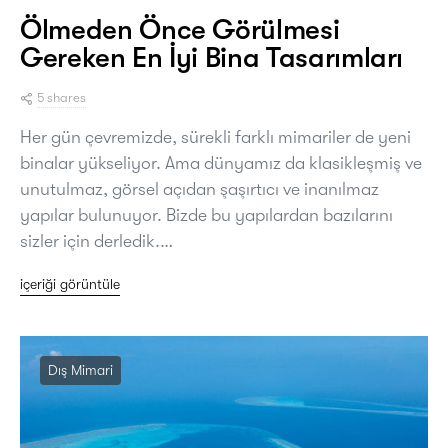
Ölmeden Önce Görülmesi
Gereken En İyi Bina Tasarımları
5 shares
Her gün çevremizde, sürekli farklı mimariler de yeni
binalar yükseliyor. Ama dünyamız da klasikleşmiş ve
unutulmaz, görsel açıdan şaşırtıcı ve inanılmaz
yapılar bulunuyor. Bizde bu yapılardan bazılarını
sizler için derledik.…
içeriği görüntüle
Dış Mimari