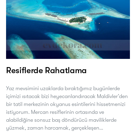
Resiflerde Rahatlama
Yaz mevsimini uzaklarda bıraktığımız bugünlerde
içimizi ısıtacak bizi heyecanlandıracak Maldivler’den
bir tatil merkezinin okyanus esintilerini hissetmenizi
istiyorum. Mercan resiflerinin ortasında ve
alabildiğine sonsuz baş döndürücü maviliklerde
yüzmek, zaman harcamak, gerçekleşen…