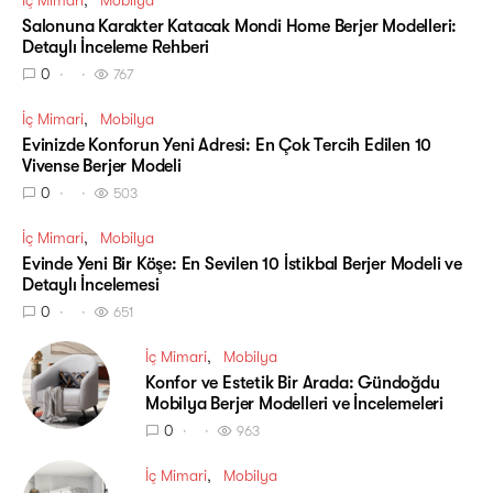
İç Mimari
Mobilya
Salonuna Karakter Katacak Mondi Home Berjer Modelleri:
Detaylı İnceleme Rehberi
0
767
İç Mimari
Mobilya
Evinizde Konforun Yeni Adresi: En Çok Tercih Edilen 10
Vivense Berjer Modeli
0
503
İç Mimari
Mobilya
Evinde Yeni Bir Köşe: En Sevilen 10 İstikbal Berjer Modeli ve
Detaylı İncelemesi
0
651
İç Mimari
Mobilya
Konfor ve Estetik Bir Arada: Gündoğdu
Mobilya Berjer Modelleri ve İncelemeleri
0
963
İç Mimari
Mobilya