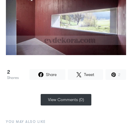
2
Share
Tweet
2
Shares
View Comments (0)
YOU MAY ALSO LIKE