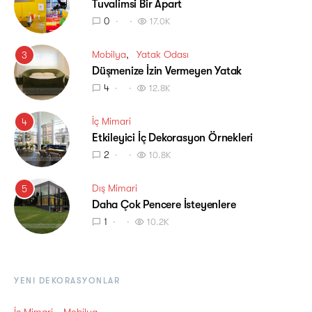
Tuvalimsi Bir Apart
0
17.0K
Mobilya
Yatak Odası
3
Düşmenize İzin Vermeyen Yatak
4
12.8K
İç Mimari
4
Etkileyici İç Dekorasyon Örnekleri
2
10.8K
Dış Mimari
5
Daha Çok Pencere İsteyenlere
1
10.2K
YENI DEKORASYONLAR