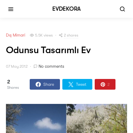
EVDEKORA
Dış Mimari
2 shares
5.5K views
Odunsu Tasarımlı Ev
No comments
07 May 2012
2
Share
Tweet
2
Shares