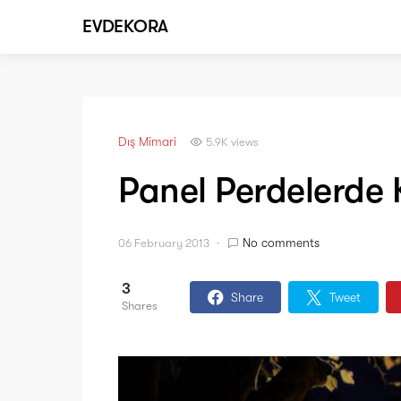
EVDEKORA
Dış Mimari
5.9K views
Panel Perdelerde 
No comments
06 February 2013
3
Share
Tweet
Shares