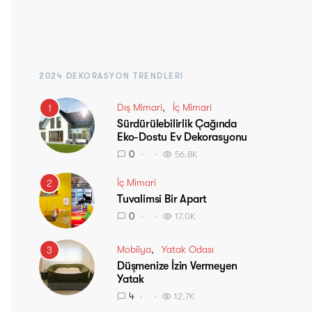
2024 DEKORASYON TRENDLERI
Dış Mimari
İç Mimari
1
Sürdürülebilirlik Çağında
Eko-Dostu Ev Dekorasyonu
0
56.8K
İç Mimari
2
Tuvalimsi Bir Apart
0
17.0K
Mobilya
Yatak Odası
3
Düşmenize İzin Vermeyen
Yatak
4
12.7K