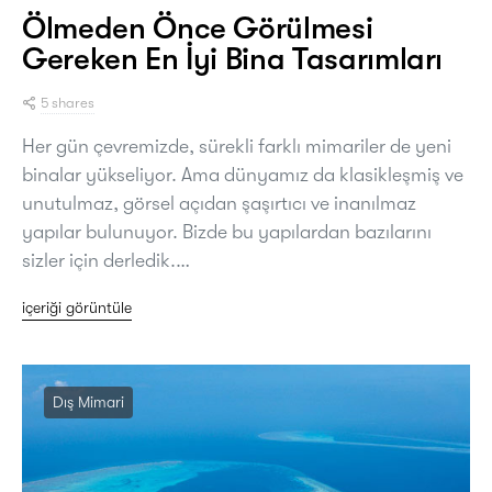
Ölmeden Önce Görülmesi
Gereken En İyi Bina Tasarımları
5 shares
Her gün çevremizde, sürekli farklı mimariler de yeni
binalar yükseliyor. Ama dünyamız da klasikleşmiş ve
unutulmaz, görsel açıdan şaşırtıcı ve inanılmaz
yapılar bulunuyor. Bizde bu yapılardan bazılarını
sizler için derledik.…
içeriği görüntüle
Dış Mimari