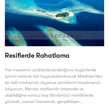
Resiflerde Rahatlama
Yaz mevsimini uzaklarda bıraktığımız bugünlerde
içimizi ısıtacak bizi heyecanlandıracak Maldivler’den
bir tatil merkezinin okyanus esintilerini hissetmenizi
istiyorum. Mercan resiflerinin ortasında ve
alabildiğine sonsuz baş döndürücü maviliklerde
yüzmek, zaman harcamak, gerçekleşen…