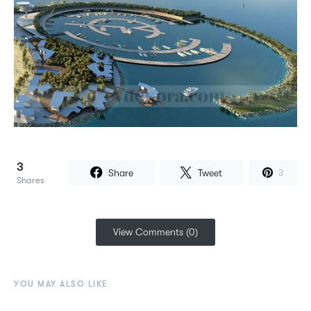
3
Share
Tweet
3
Shares
View Comments (0)
YOU MAY ALSO LIKE