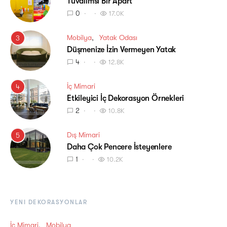
Tuvalimsi Bir Apart
0
17.0K
Mobilya
Yatak Odası
3
Düşmenize İzin Vermeyen Yatak
4
12.8K
İç Mimari
4
Etkileyici İç Dekorasyon Örnekleri
2
10.8K
Dış Mimari
5
Daha Çok Pencere İsteyenlere
1
10.2K
YENI DEKORASYONLAR
İç Mimari
Mobilya