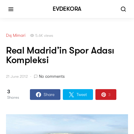
EVDEKORA
Dış Mimari
5.6K views
Real Madrid’in Spor Adası
Kompleksi
No comments
21 June 2012
3
Share
Tweet
3
Shares